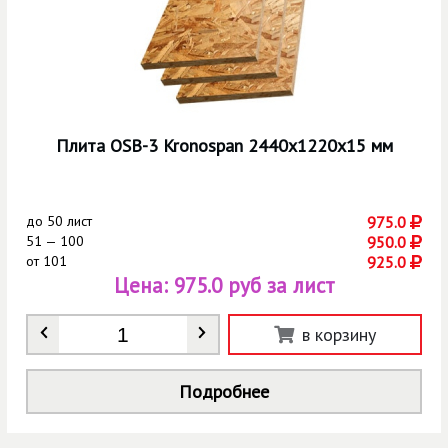
Плита OSB-3 Kronospan 2440х1220х15 мм
до
50 лист
975.0
51 — 100
950.0
от
101
925.0
Цена:
975.0 руб за лист
Количество
*
в корзину
Подробнее