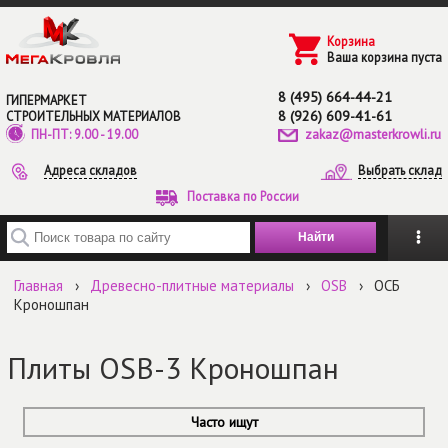
Перейти к основному содержанию
Корзина
Ваша корзина пуста
8 (495) 664-44-21
ГИПЕРМАРКЕТ
8 (926) 609-41-61
СТРОИТЕЛЬНЫХ МАТЕРИАЛОВ
zakaz@masterkrowli.ru
ПН-ПТ: 9.00 - 19.00
Адреса складов
Выбрать склад
Поставка по России
Введите ключевые слова для поиска
Главная
›
Древесно-плитные материалы
›
ОSB
›
ОСБ
Кроношпан
Плиты OSB-3 Кроношпан
Часто ищут