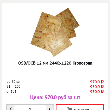
OSB/ОСБ 12 мм 2440х1220 Kronospan
до
50 шт
970.0
51 — 100
950.0
от
101
930.0
Цена:
970.0 руб за шт
Количество
*
в корзину