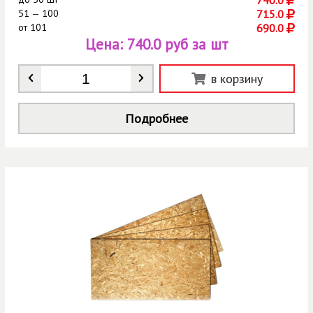
740.0
51 — 100
715.0
от
101
690.0
Цена:
740.0 руб за шт
Количество
*
в корзину
Подробнее