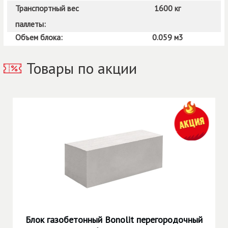
Транспортный вес
1600 кг
паллеты:
Объем блока:
0.059 м3
газобетона, перегородочные, перемычки, старая, купавна, d300,
Товары по акции
дмитров, ул, электросталь, завод, звонок, армированные, заказать,
poritep, длина, ширина, плитка, высота, жби, тротуарная, клинкерный,
керамические, инструмент, строительства, облицовочный, перекрытия,
whatsapp, производство, работы, помощь, наличии, d200, кельма,
бетонная, плиты, растворы, калуга, теплая, тип, телефон
Блок газобетонный Bonolit перегородочный