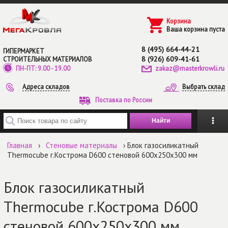
Перейти к основному содержанию
Корзина
Ваша корзина пуста
8 (495) 664-44-21
ГИПЕРМАРКЕТ
8 (926) 609-41-61
СТРОИТЕЛЬНЫХ МАТЕРИАЛОВ
zakaz@masterkrowli.ru
ПН-ПТ: 9.00 - 19.00
Адреса складов
Выбрать склад
Поставка по России
Введите ключевые слова для поиска
Главная
›
Стеновые материалы
› Блок газосиликатный
Thermocube г.Кострома D600 стеновой 600х250х300 мм
Блок газосиликатный
Thermocube г.Кострома D600
стеновой 600х250х300 мм