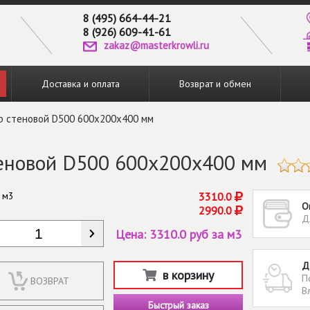
8 (495) 664-44-21
8 (926) 609-41-61
zakaz@masterkrowli.ru
Доставка и оплата
Возврат и обмен
р стеновой D500 600х200х400 мм
теновой D500 600х200х400 мм
 м3
3310.0
О
2990.0
Д
КОЛИЧЕСТВО
*
Цена:
3310.0 руб за м3
Д
в корзину
П
ВОЗВРАТ
В
Быстрый заказ