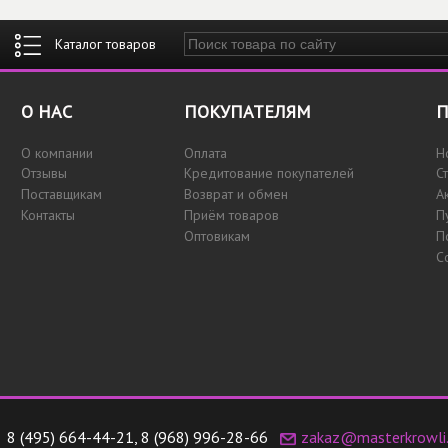
Введите ключевые слова для поиска
О НАС
ПОКУПАТЕЛЯМ
П
О компании
Оплата
Н
Отзывы
Кредитование покупателей
С
Поставщикам
Возврат и обмен
А
Контакты
Приём товаров
П
Оптовикам
П
С
8 (495) 664-44-21
,
8 (968) 996-28-66
zakaz@masterkrowli.