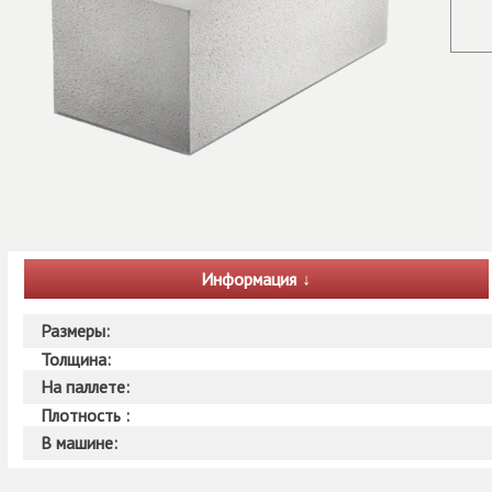
Информация
Размеры:
Толщина:
На паллете:
Плотность :
В машине: