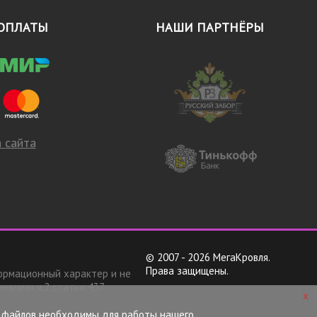
ОПЛАТЫ
НАШИ ПАРТНЁРЫ
 сайта
© 2007 - 2026 МегаКровля.
Права защищены.
ормационный характер и не
ениями ч.2 статьи 437
x
х файлов необходимы для работы нашего