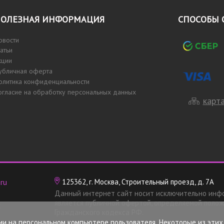
ОЛЕЗНАЯ ИНФОРМАЦИЯ
СПОСОБЫ 
овости
татьи
кции
убличная оферта
олитика конфиденциальности
огласие на обработку персональных данных
карта
ru
125362, г. Москва, Строительный проезд, д. 7А
Данный интернет сайт носит исключительно инф
является публичной офертой, определяемой полож
х
Гражданского кодекса РФ.
ии на персональном компьютере пользователя. Некоторые из эти