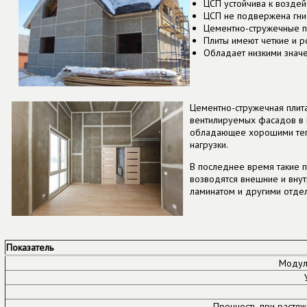
ЦСП устойчива к воздейс
ЦСП не подвержена гни
Цементно-стружечные п
Плиты имеют четкие и р
Обладает низкими знач
Цементно-стружечная плита
вентилируемых фасадов в к
обладающее хорошими тепл
нагрузки.
В последнее время такие 
возводятся внешние и вну
ламинатом и другими отде
Показатель
Модуль
Прочность при растяж