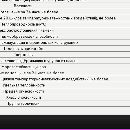
Влажность
оглащение за 24 часа, не более
ле 20 циклов температурно-влажностных воздействий), не более
Теплопроводность (м-°С)
екс распространения пламени
а дымообразующей способности
 эксплуатации в строительных конструкциях
Прочность при изгибе
Твёрдость
тивление выдёргиванию шурупов из пласта
Морозостойкость циклов
ие по толщине за 24 часа, не более
0 циклов температурно-влажностных воздействий), не более
Удельная теплоёмкость
Предел огнестойкости
Класс биостойкости
Группа горючести