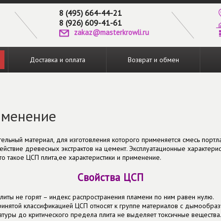
8 (495) 664-44-21
8 (926) 609-41-61
zakaz@masterkrowli.ru
Доставка и оплата
Возврат и обмен
именение
тельный материал, для изготовления которого применяется смесь порт
йствие древесных экстрактов на цемент. Эксплуатационные характерис
то такое ЦСП плита,ее характеристики и применение.
Свойства ЦСП
иты не горят – индекс распространения пламени по ним равен нулю.
ринятой классификацией ЦСП относят к группе материалов с дымообраз
туры до критического предела плита не выделяет токсичные вещества