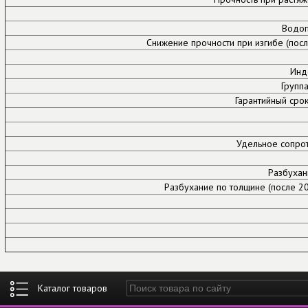
Водоп
Снижение прочности при изгибе (пос
Инд
Групп
Гарантийный срок
Удельное сопро
Разбухан
Разбухание по толщине (после 2
Введите ключевые слова для поиска