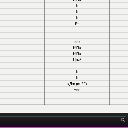
%
%
%
Вт
лет
МПа
МПа
Н/м²
%
%
кДж (кг-°С)
мин