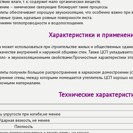
твию влаги, т. к. содержит мало органических веществ.
ению – химические связующие блокируют такие процессы.
литы обеспечивают хорошую звукоизоляцию, что особенно важно при 
овные грани, идеально ровные поверхности листа.
ениями теплопроводности и водопоглощения.
Характеристики и применен
 может использоваться при строительстве жилых и общественных зданий
ачестве внутренней и наружной обшивки стен. Также ЦСП укладывается
о- и звукоизоляционными свойствами.Прочностные характеристики эт
плиты получили большое распространение в каркасном домостроении (
тренние стены, между которыми помещается утеплитель. ЦСП хорошо к
лочными материалами.
Технические характерист
 упругости при изгибе,не менее
Ударная вязкость, не менее
Плотность
ении перпендикулярно к пласту плиты, не менее