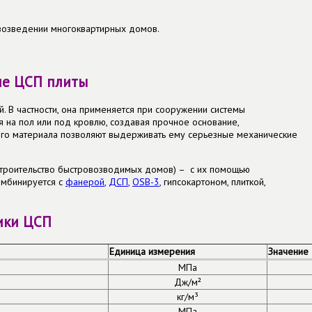
возведении многоквартирных домов.
ие ЦСП плиты
. В частности, она применяется при сооружении системы
 на пол или под кровлю, создавая прочное основание,
ого материала позволяют выдерживать ему серьезные механические
строительство быстровозводимых домов) – с их помощью
омбинируется с
фанерой
,
ДСП
,
OSB-3
,
гипсокартоном, плиткой,
ики ЦСП
Единица измерения
Значение
МПа
Дж/м²
кг/м³
МПа