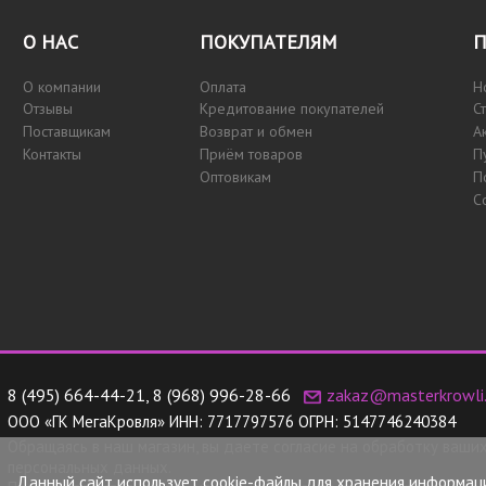
О НАС
ПОКУПАТЕЛЯМ
П
О компании
Оплата
Н
Отзывы
Кредитование покупателей
С
Поставщикам
Возврат и обмен
А
Контакты
Приём товаров
П
Оптовикам
П
С
8 (495) 664-44-21
,
8 (968) 996-28-66
zakaz@masterkrowli.
ООО «ГК МегаКровля»
ИНН:
7717797576
ОГРН:
5147746240384
Обращаясь в наш магазин, вы даете согласие на обработку ваши
персональных данных.
Данный сайт использует cookie-файлы для хранения информац