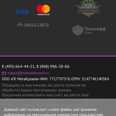
карта сайта
8 (495) 664-44-21
,
8 (968) 996-28-66
zakaz@masterkrowli.ru
ООО «ГК МегаКровля»
ИНН:
7717797576
ОГРН:
5147746240384
Обращаясь в наш магазин, вы даете согласие на
обработку ваших персональных данных.
Продолжая использовать наш сайт, вы даете свое
добровольное и ясно выраженное
согласие
на обработку
x
файлов Cookies и других пользовательских данных в
Данный сайт использует cookie-файлы для хранения
соответствии с
Политикой конфиденциальности.
информации на персональном компьютере пользователя.