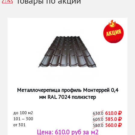
Товары по акции
Металлочерепица профиль Монтеррей 0,4
мм RAL 7024 полиэстер
до
100 м2
610.0
630.0
101 — 300
585.0
605.0
от
301
560.0
580.0
Цена:
610.0 руб за м2