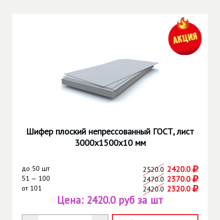
Шифер плоский непрессованный ГОСТ, лист
3000х1500х10 мм
до
50 шт
2420.0
2520.0
51 — 100
2370.0
2470.0
от
101
2320.0
2420.0
Цена:
2420.0 руб за шт