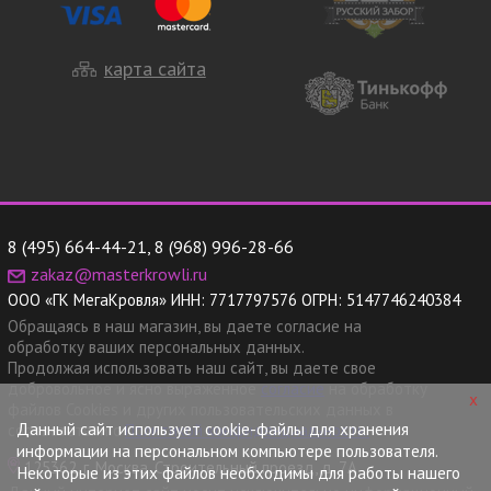
карта сайта
8 (495) 664-44-21
,
8 (968) 996-28-66
zakaz@masterkrowli.ru
ООО «ГК МегаКровля»
ИНН:
7717797576
ОГРН:
5147746240384
Обращаясь в наш магазин, вы даете согласие на
обработку ваших персональных данных.
Продолжая использовать наш сайт, вы даете свое
добровольное и ясно выраженное
согласие
на обработку
x
файлов Cookies и других пользовательских данных в
Данный сайт использует cookie-файлы для хранения
соответствии с
Политикой конфиденциальности.
информации на персональном компьютере пользователя.
125362, г. Москва, Строительный проезд, д. 7А
Некоторые из этих файлов необходимы для работы нашего