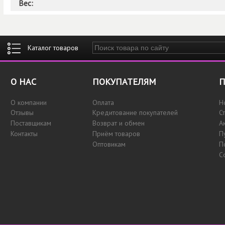
Вес:
Введите ключевые слова для поиска
О НАС
ПОКУПАТЕЛЯМ
П
О компании
Оплата
Н
Отзывы
Кредитование покупателей
С
Поставщикам
Возврат и обмен
А
Контакты
Приём товаров
П
Оптовикам
П
С