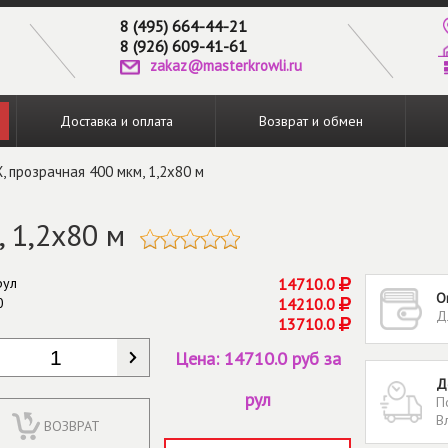
8 (495) 664-44-21
8 (926) 609-41-61
zakaz@masterkrowli.ru
Доставка и оплата
Возврат и обмен
, прозрачная 400 мкм, 1,2x80 м
 1,2x80 м
рул
14710.0
О
0
14210.0
Д
13710.0
КОЛИЧЕСТВО
*
Цена:
14710.0 руб за
Д
рул
П
В
ВОЗВРАТ