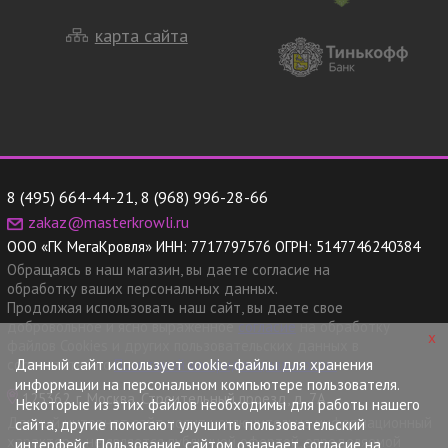
карта сайта
8 (495) 664-44-21
,
8 (968) 996-28-66
zakaz@masterkrowli.ru
ООО «ГК МегаКровля»
ИНН:
7717797576
ОГРН:
5147746240384
Обращаясь в наш магазин, вы даете согласие на
обработку ваших персональных данных.
Продолжая использовать наш сайт, вы даете свое
добровольное и ясно выраженное
согласие
на обработку
x
файлов Cookies и других пользовательских данных в
Данный сайт использует cookie-файлы для хранения
соответствии с
Политикой конфиденциальности.
информации на персональном компьютере пользователя.
125362, г. Москва, Строительный проезд, д. 7А
Некоторые из этих файлов необходимы для работы нашего
Данный интернет сайт носит исключительно информационный
сайта, другие помогают улучшить пользовательский
характер и не является публичной офертой, определяемой
интерфейс. Пользование сайтом означает согласие на