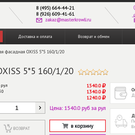
8 (495) 664-44-21
8 (926) 609-41-61
zakaz@masterkrowli.ru
Доставка и оплата
Возврат и обмен
ая фасадная OXISS 5*5 160/1/20
OXISS 5*5 160/1/20
 рул
1540.0
О
30
1340.0
Д
1240.0
КОЛИЧЕСТВО
*
Цена:
1540.0 руб за рул
Д
П
в корзину
В
ВОЗВРАТ