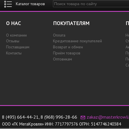
Введите ключевые слова для поиска
О НАС
ПОКУПАТЕЛЯМ
П
О компании
Оплата
Н
Отзывы
Кредитование покупателей
С
Поставщикам
Возврат и обмен
А
Контакты
Приём товаров
П
Оптовикам
П
С
8 (495) 664-44-21
,
8 (968) 996-28-66
zakaz@masterkrowli.
ООО «ГК МегаКровля»
ИНН:
7717797576
ОГРН:
5147746240384