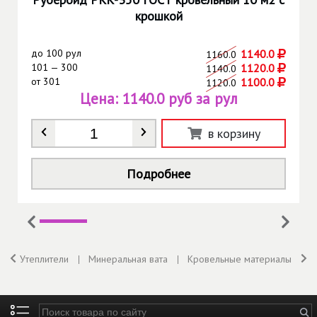
крошкой
до
100 рул
1140.0
1160.0
101 — 300
1120.0
1140.0
от
301
1100.0
1120.0
Цена:
1140.0 руб за рул
Количество
*
в корзину
Подробнее
Утеплители
Минеральная вата
Кровельные материалы
М
Введите ключевые слова для поиска