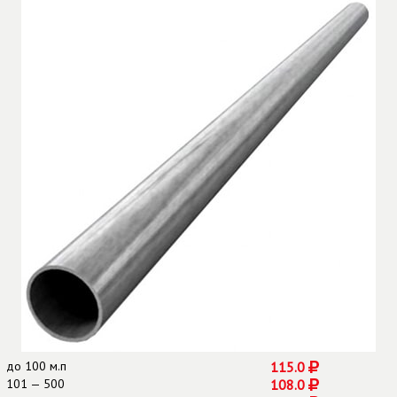
до
100 м.п
115.0
101 — 500
108.0