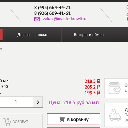
8 (495) 664-44-21
8 (926) 609-41-61
zakaz@masterkrowli.ru
Доставка и оплата
Возврат и обмен
мм
0 м.п
218.5
О
 500
205.2
Д
1
199.5
КОЛИЧЕСТВО
*
Цена:
218.5 руб за м.п
Д
П
в корзину
В
ВОЗВРАТ