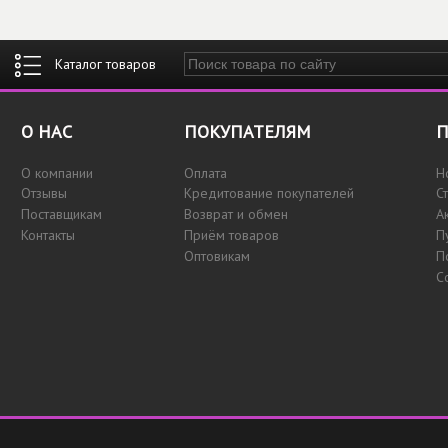
Введите ключевые слова для поиска
О НАС
ПОКУПАТЕЛЯМ
П
О компании
Оплата
Н
Отзывы
Кредитование покупателей
С
Поставщикам
Возврат и обмен
А
Контакты
Приём товаров
П
Оптовикам
П
С