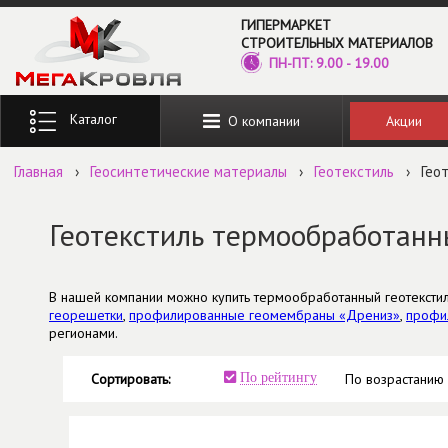
Перейти к основному содержанию
ГИПЕРМАРКЕТ
СТРОИТЕЛЬНЫХ МАТЕРИАЛОВ
ПН-ПТ: 9.00 - 19.00
Введите ключевые слова для поиска
Акции
О компании
Главная
›
Геосинтетические материалы
›
Геотекстиль
›
Гео
Геотекстиль термообработан
В нашей компании можно
купить термообработанный геотекстил
георешетки
,
профилированные геомембраны «Дрениз»
,
профи
регионами.
Сортировать:
По рейтингу
По возрастанию