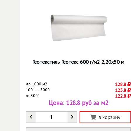
Геотекстиль Геотекс 600 г/м2 2,20х50 м
до
1000 м2
128.8
1001 — 3000
125.8
от
3001
122.8
Цена:
128.8 руб за м2
Количество
*
в корзину