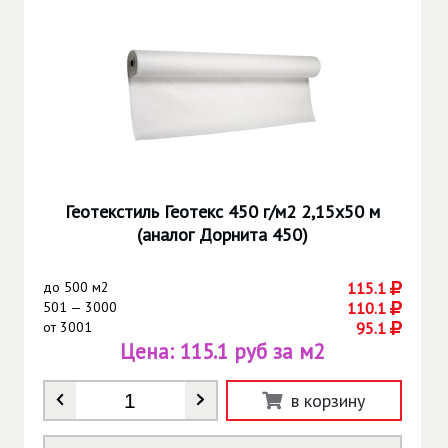
Геотекстиль Геотекс 450 г/м2 2,15х50 м
(аналог Дорнита 450)
до
500 м2
115.1
501 — 3000
110.1
от
3001
95.1
Цена:
115.1 руб за м2
Количество
*
в корзину