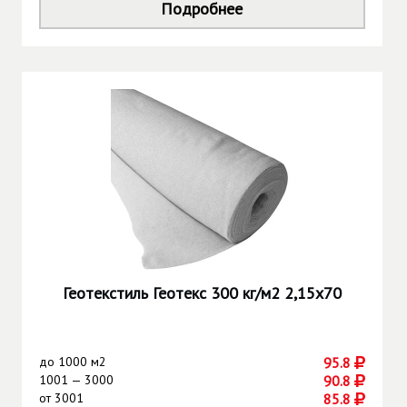
Подробнее
Геотекстиль Геотекс 300 кг/м2 2,15х70
до
1000 м2
95.8
1001 — 3000
90.8
от
3001
85.8