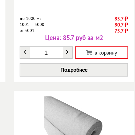
до
1000 м2
85.7
1001 — 3000
80.7
от
3001
75.7
Цена:
85.7 руб за м2
Количество
*
в корзину
Подробнее