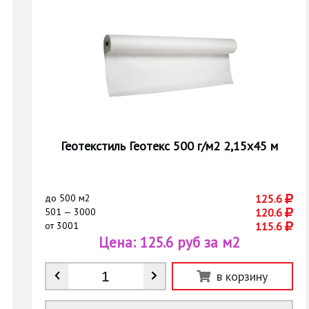
Геотекстиль Геотекс 500 г/м2 2,15х45 м
до
500 м2
125.6
501 — 3000
120.6
от
3001
115.6
Цена:
125.6 руб за м2
Количество
*
в корзину