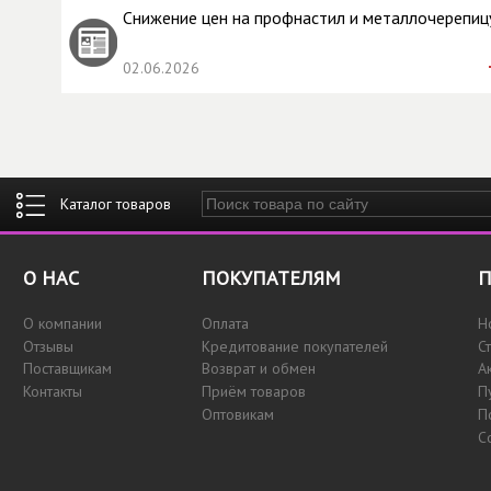
Снижение цен на профнастил и металлочерепиц
02.06.2026
Введите ключевые слова для поиска
О НАС
ПОКУПАТЕЛЯМ
П
О компании
Оплата
Н
Отзывы
Кредитование покупателей
С
Поставщикам
Возврат и обмен
А
Контакты
Приём товаров
П
Оптовикам
П
С