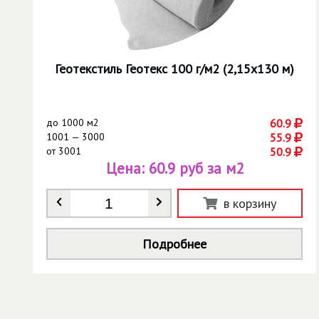
Геотекстиль Геотекс 100 г/м2 (2,15х130 м)
до
1000 м2
60.9
1001 — 3000
55.9
от
3001
50.9
Цена:
60.9 руб за м2
Количество
*
в корзину
Подробнее