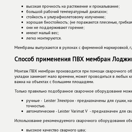
высокая прочность на растяжение и прокалывание;
большой рабочий температурный диапазон;
стойкость к ультрафиолетовому излучению;
хорошая биостойкость; (не поражаются плесенью, грибка
они не поддерживают горение;
имеют малый вес;
легко монтируются.
Мембраны выпускаются в рулонах с фирменной маркировкой, где
Способ применения ПВХ мембран Лоджи
Монтаж ПВХ мембран производится при помощи сварочного обо
укладки занимает мало времени, может проводиться в любых к
важна на объектах с большими площадями.
Только правильно подобранное сварочное оборудование может 
ручные - Leister Электрон - предназначены для сушки, н
точностью.
автоматические - Leister Varimat V - предназначен для 
Использование рекомендуемого сварочного оборудования обе
высокое качество сварного шва;