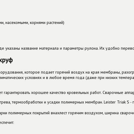
ми, насекомыми, корнями растений)
 указаны название материала и параметры рулона. Их удобно перевози
круф
рудования, которое подает горячий воздух на края мембраны, разогр
лиматических условиях и в любое время года (даже при низких темпер
гарантировать хорошее качество кровельных работ. Сварочные аппара
агрева, термообработки и усадки полимерных мембран. Leister Triak S 
сварки полимерных покрытий внахлест горячим воздухом, ширина свароч
спечит: