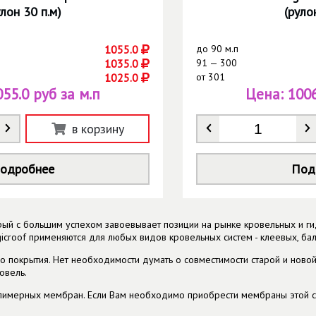
улон 30 п.м)
(руло
1055.0
до
90 м.п
1035.0
91 — 300
1025.0
от
301
055.0 руб за м.п
Цена:
1006
о
*
Количество
*
в корзину
одробнее
Под
орый с большим успехом завоевывает позиции на рынке кровельных и 
icroof применяются для любых видов кровельных систем - клeевых, бал
о покрытия. Нет необходимости думать о совместимости старой и новой
овель.
лимерных мембран. Если Вам необходимо приобрести мембраны этой с