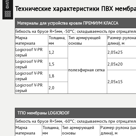
ФИЛЬТР
Технические характеристики ПВХ мембран
Материалы для устройства кровли ПРЕМИУМ КЛАССА
Гибкость на брусе R=5мм, -50°C; складываемость при отрицате
Марка
Толщина,
Тип армирующей
Размер рулона
материала
мм
основы
длина), м
Logicroof V-PR
1,2
2,05х25
серый
Logicroof V-PR
1,5
2,05х20
серый
полеэфирная сетка
Logicroof V-PR
1,8
серый
2,05х15
Logicroof V-PR
2,0
серый
ТПО мембраны LOGICROOF
Гибкость на брусе R=5мм, -60°C; складываемость при отрицател
Марка
Толщина,
Тип армирующей
Размер рулона (ш
материала
мм
основы
длина), м