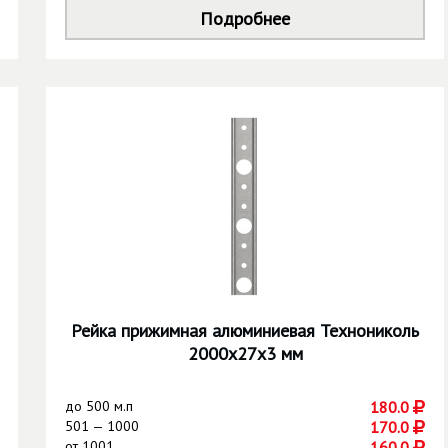
Подробнее
Рейка прижимная алюминиевая Технониколь
2000х27х3 мм
до
500 м.п
180.0
501 — 1000
170.0
от
1001
160.0