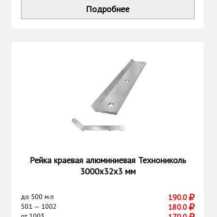
Подробнее
Рейка краевая алюминиевая Технониколь
3000х32х3 мм
до
500 м.п
190.0
501 — 1002
180.0
от
1003
170.0