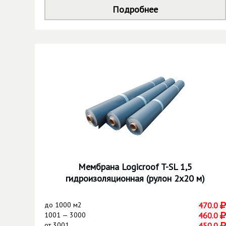
Подробнее
Мембрана Logicroof T-SL 1,5
гидроизоляционная (рулон 2х20 м)
до
1000 м2
470.0
1001 — 3000
460.0
от
3001
450.0