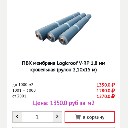
ПВХ мембрана Logicroof V-RP 1,8 мм
кровельная (рулон 2,10х15 м)
до
1000 м2
1350.0
1001 — 3000
1280.0
от
3001
1270.0
Цена:
1350.0 руб за м2
Количество
*
в корзину