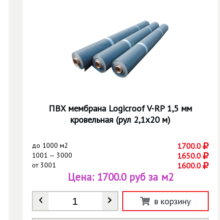
ПВХ мембрана Logicroof V-RP 1,5 мм
кровельная (рул 2,1х20 м)
до
1000 м2
1700.0
1001 — 3000
1650.0
от
3001
1600.0
Цена:
1700.0 руб за м2
Количество
*
в корзину