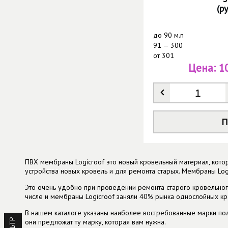
(р
до
90 м.п
91 — 300
от
301
Цена:
1
Количеств
П
ПВХ мембраны Logicroof это новый кровельный материал, кот
устройства новых кровель и для ремонта старых. Мембраны Log
Это очень удобно при проведении ремонта старого кровельног
числе и мембраны Logicroof заняли 40% рынка однослойных кр
В нашем каталоге указаны наиболее востребованные марки по
они предложат ту марку, которая вам нужна.