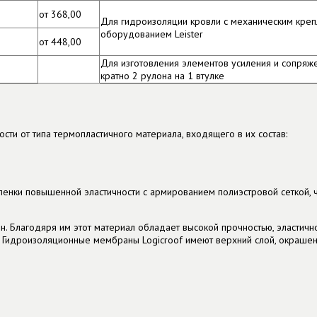
от 368,00
Для гидроизоляции кровли с механическим креп
оборудованием Leister
от 448,00
Для изготовления элементов усиления и сопряжен
кратно 2 рулона на 1 втулке
ти от типа термопластичного материала, входящего в их состав:
енки повышенной эластичности с армированием полиэстровой сеткой, ч
н. Благодяря им этот материал обладает высокой прочностью, эластич
Гидроизоляционные мембраны Logicroof имеют верхний слой, окрашен