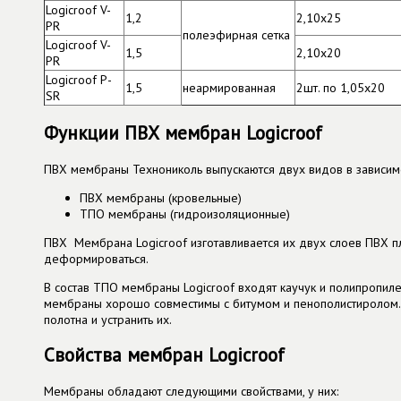
Logicroof V-
1,2
2,10х25
PR
полеэфирная сетка
Logicroof V-
1,5
2,10х20
PR
Logicroof P-
1,5
неармированная
2шт. по 1,05х20
SR
Функции ПВХ мембран Logicroof
ПВХ мембраны Технониколь выпускаются двух видов в зависимос
ПВХ мембраны (кровельные)
ТПО мембраны (гидроизоляционные)​
ПВХ Мембрана Logicroof изготавливается их двух слоев ПВХ пл
деформироваться.
В состав ТПО мембраны Logicroof входят каучук и полипропиле
мембраны хорошо совместимы с битумом и пенополистиролом. 
полотна и устранить их.
Свойства мембран Logicroof
Мембраны обладают следующими свойствами, у них: