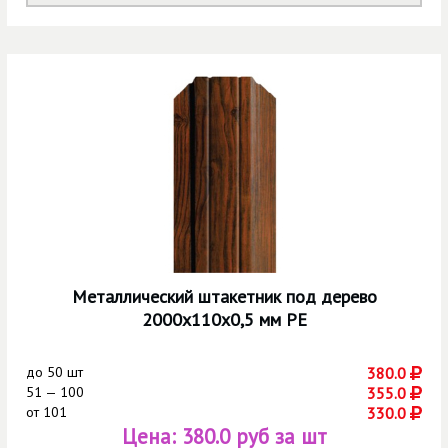
Металлический штакетник под дерево
2000х110х0,5 мм РЕ
до
50 шт
380.0
51 — 100
355.0
от
101
330.0
Цена:
380.0 руб за шт