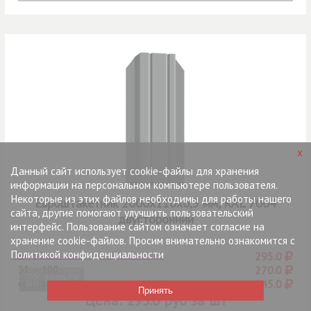
x
Данный сайт использует cookie-файлы для хранения
информации на персональном компьютере пользователя.
Некоторые из этих файлов необходимы для работы нашего
Евроштакетник 2000х110х0,5 мм, RAL 7004
сайта, другие помогают улучшить пользовательский
двусторонний
интерфейс. Пользование сайтом означает согласие на
хранение cookie-файлов. Просим внимательно ознакомится с
Политикой конфиденциальности
до
50 шт
295.0
51 — 100
270.0
ФИЛЬТР
от
101
245.0
Цена:
295.0 руб за шт