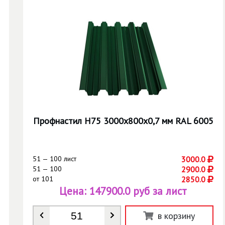
Профнастил Н75 3000х800х0,7 мм RAL 6005
51 — 100 лист
3000.0
51 — 100
2900.0
от
101
2850.0
Цена:
147900.0 руб за лист
Количество
*
в корзину