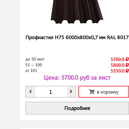
Профнастил Н75 6000х800х0,7 мм RAL 8017
до
50 лист
5700.0
51 — 100
5600.0
от
101
5550.0
Цена:
5700.0 руб за лист
Количество
*
в корзину
Подробнее