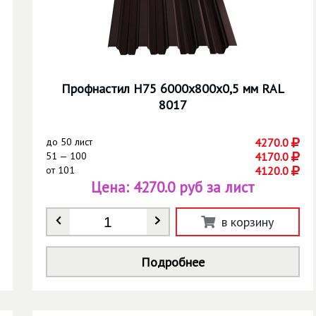
Профнастил Н75 6000х800х0,5 мм RAL
8017
до
50 лист
4270.0
51 — 100
4170.0
от
101
4120.0
Цена:
4270.0 руб за лист
Количество
*
в корзину
Подробнее