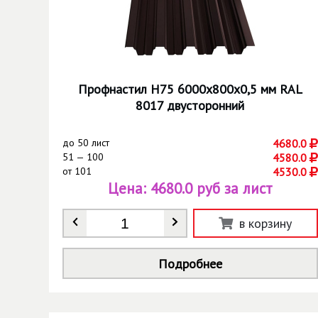
Профнастил Н75 6000х800х0,5 мм RAL
8017 двусторонний
до
50 лист
4680.0
51 — 100
4580.0
от
101
4530.0
Цена:
4680.0 руб за лист
Количество
*
в корзину
Подробнее