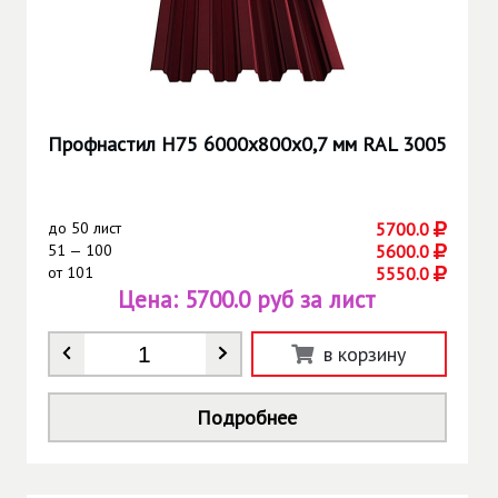
Профнастил Н75 6000х800х0,7 мм RAL 3005
до
50 лист
5700.0
51 — 100
5600.0
от
101
5550.0
Цена:
5700.0 руб за лист
Количество
*
в корзину
Подробнее