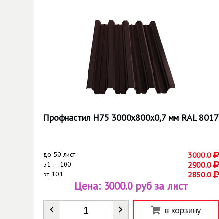
Профнастил Н75 3000х800х0,7 мм RAL 8017
до
50 лист
3000.0
51 — 100
2900.0
от
101
2850.0
Цена:
3000.0 руб за лист
Количество
*
в корзину