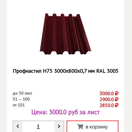
Профнастил Н75 3000х800х0,7 мм RAL 3005
до
50 лист
3000.0
51 — 100
2900.0
от
101
2850.0
Цена:
3000.0 руб за лист
Количество
*
в корзину