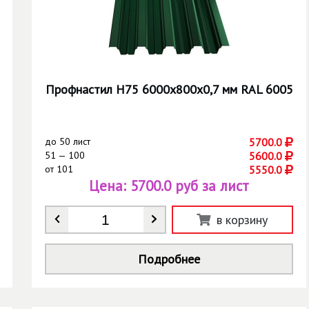
Профнастил Н75 6000х800х0,7 мм RAL 6005
до
50 лист
5700.0
51 — 100
5600.0
от
101
5550.0
Цена:
5700.0 руб за лист
Количество
*
в корзину
Подробнее