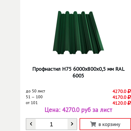
Профнастил Н75 6000х800х0,5 мм RAL
6005
до
50 лист
4270.0
51 — 100
4170.0
от
101
4120.0
Цена:
4270.0 руб за лист
Количество
*
в корзину