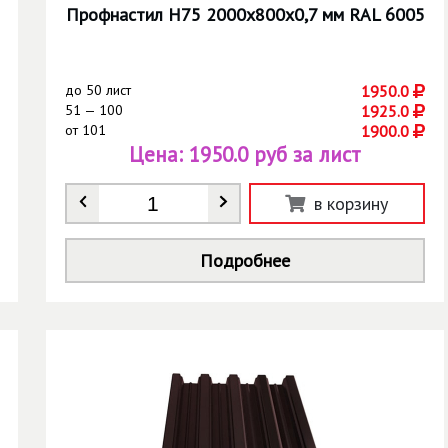
Профнастил Н75 2000х800х0,7 мм RAL 6005
до
50 лист
1950.0
51 — 100
1925.0
от
101
1900.0
Цена:
1950.0 руб за лист
Количество
*
в корзину
Подробнее