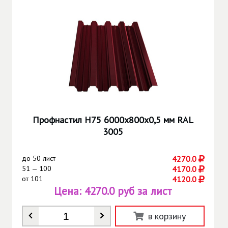
Профнастил Н75 6000х800х0,5 мм RAL
3005
до
50 лист
4270.0
51 — 100
4170.0
от
101
4120.0
Цена:
4270.0 руб за лист
Количество
*
в корзину