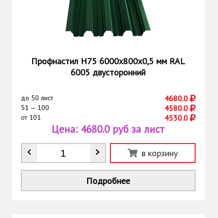
Профнастил Н75 6000х800х0,5 мм RAL
6005 двусторонний
до
50 лист
4680.0
51 — 100
4580.0
от
101
4530.0
Цена:
4680.0 руб за лист
Количество
*
в корзину
Подробнее