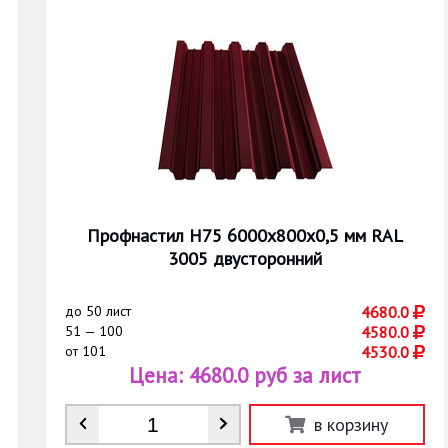
Профнастил Н75 6000х800х0,5 мм RAL
3005 двусторонний
до
50 лист
4680.0
51 — 100
4580.0
от
101
4530.0
Цена:
4680.0 руб за лист
Количество
*
в корзину