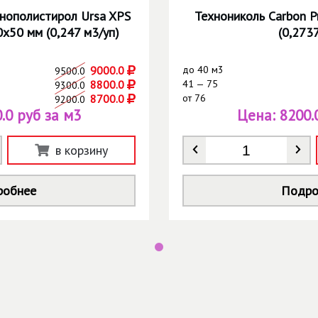
нополистирол Ursa XPS
Технониколь Carbon 
0х50 мм (0,247 м3/уп)
(0,273
9000.0
до
40 м3
9500.0
8800.0
41 — 75
9300.0
8700.0
от
76
9200.0
.0 руб за м3
Цена:
8200.
Количество
*
в корзину
робнее
Подро