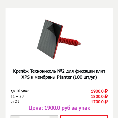
Крепёж Технониколь №2 для фиксации плит
XPS и мембраны Planter (100 шт/уп)
до
10 упак
1900.0
11 — 20
1800.0
от
21
1700.0
Цена:
1900.0 руб за упак