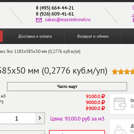
8 (495) 664-44-21
8 (926) 609-41-61
zakaz@masterkrowli.ru
Доставка и оплата
Возврат и обмен
кс Гео 1185х585х50 мм (0,2776 куб.м/уп)
85х50 мм (0,2776 куб.м/уп)
Часто ищут
 м3
9100.0
О
75
9000.0
Д
8900.0
КОЛИЧЕСТВО
*
Цена:
9100.0 руб за м3
Д
П