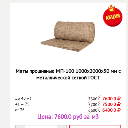
Маты прошивные МП-100 1000х2000х50 мм с
металлической сеткой ГОСТ
до
40 м3
7600.0
7800.0
41 — 75
7500.0
7700.0
от
76
6400.0
6600.0
Цена:
7600.0 руб за м3