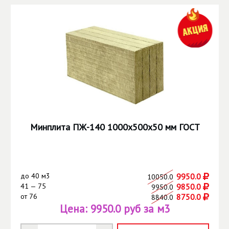
Минплита ПЖ-140 1000х500х50 мм ГОСТ
до
40 м3
9950.0
10050.0
41 — 75
9850.0
9950.0
от
76
8750.0
8840.0
Цена:
9950.0 руб за м3