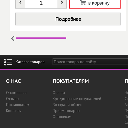
Количество
*
в корзину
Подробнее
Введите ключевые слова для поиска
О НАС
ПОКУПАТЕЛЯМ
П
О компании
Оплата
Н
Отзывы
Кредитование покупателей
С
Поставщикам
Возврат и обмен
А
Контакты
Приём товаров
П
Оптовикам
П
С