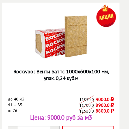
Rockwool Венти Баттс 1000х600х100 мм,
упак. 0,24 куб.м
до
40 м3
9000.0
11850.0
41 — 85
8900.0
11700.0
от
76
8800.0
11550.0
Цена:
9000.0 руб за м3