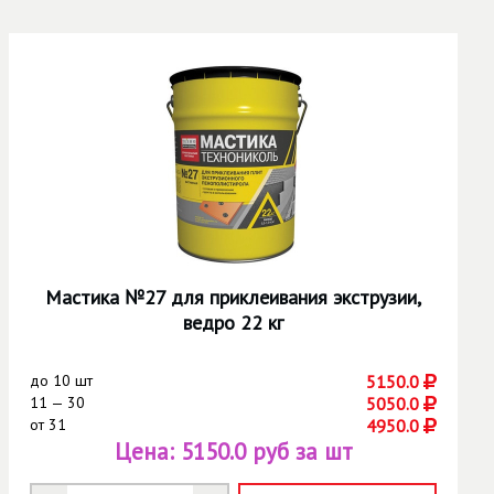
Мастика №27 для приклеивания экструзии,
ведро 22 кг
до
10 шт
5150.0
11 — 30
5050.0
от
31
4950.0
Цена:
5150.0 руб за шт