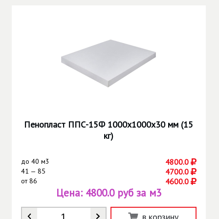
Пенопласт ППС-15Ф 1000х1000х30 мм (15
кг)
до
40 м3
4800.0
41 — 85
4700.0
от
86
4600.0
Цена:
4800.0 руб за м3
Количество
*
в корзину