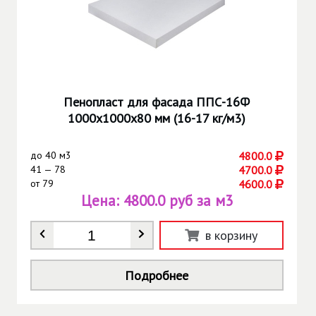
Пенопласт для фасада ППС-16Ф
1000х1000х80 мм (16-17 кг/м3)
до
40 м3
4800.0
41 — 78
4700.0
от
79
4600.0
Цена:
4800.0 руб за м3
Количество
*
в корзину
Подробнее