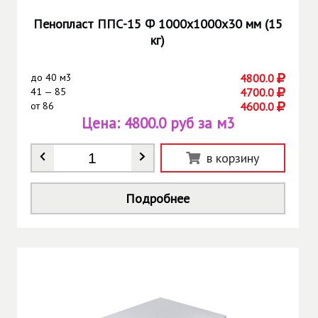
Пенопласт ППС-15 Ф 1000х1000х30 мм (15
кг)
до
40 м3
4800.0
41 — 85
4700.0
от
86
4600.0
Цена:
4800.0 руб за м3
Количество
*
в корзину
Подробнее