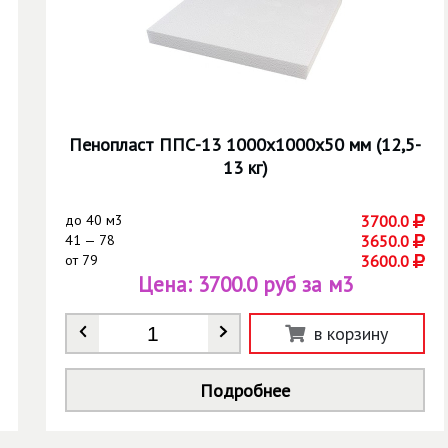
Пенопласт ППС-13 1000х1000х50 мм (12,5-
13 кг)
до
40 м3
3700.0
41 — 78
3650.0
от
79
3600.0
Цена:
3700.0 руб за м3
Количество
*
в корзину
Подробнее