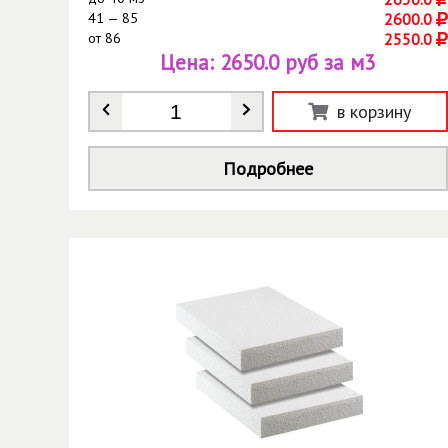
41 — 85
2600.0
от
86
2550.0
Цена:
2650.0 руб за м3
Количество
*
в корзину
Подробнее