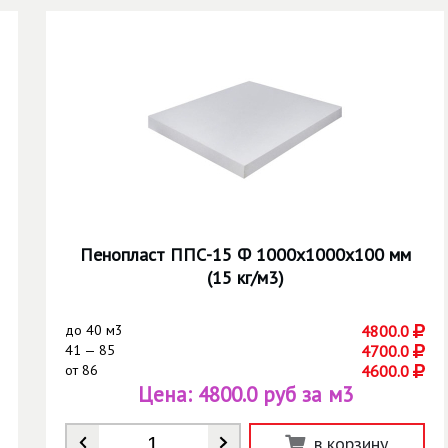
Пенопласт ППС-15 Ф 1000х1000х100 мм
(15 кг/м3)
до
40 м3
4800.0
41 — 85
4700.0
от
86
4600.0
Цена:
4800.0 руб за м3
Количество
*
в корзину