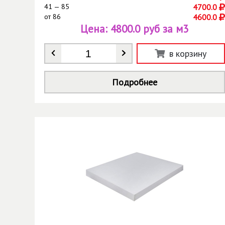
41 — 85
4700.0
от
86
4600.0
Цена:
4800.0 руб за м3
Количество
*
в корзину
Подробнее