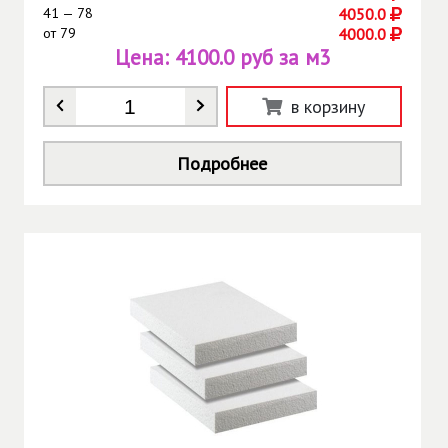
41 — 78
4050.0
от
79
4000.0
Цена:
4100.0 руб за м3
Количество
*
в корзину
Подробнее