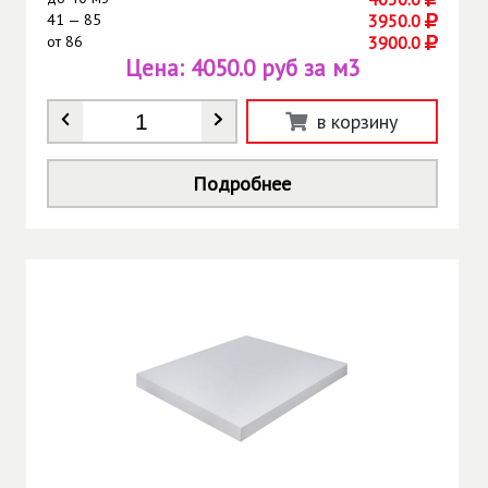
41 — 85
3950.0
от
86
3900.0
Цена:
4050.0 руб за м3
Количество
*
в корзину
Подробнее