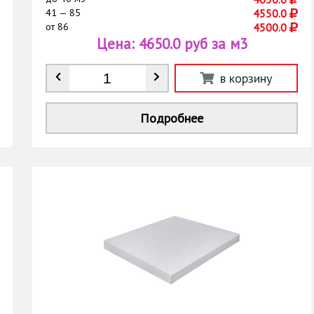
41 — 85
4550.0
от
86
4500.0
Цена:
4650.0 руб за м3
Количество
*
в корзину
Подробнее