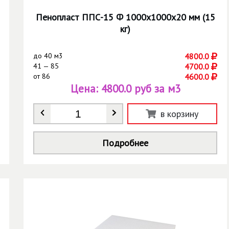
Пенопласт ППС-15 Ф 1000х1000х20 мм (15
кг)
до
40 м3
4800.0
41 — 85
4700.0
от
86
4600.0
Цена:
4800.0 руб за м3
Количество
*
в корзину
Подробнее