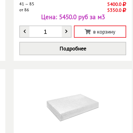
41 — 85
5400.0
от
86
5350.0
Цена:
5450.0 руб за м3
Количество
*
в корзину
Подробнее