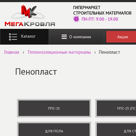
Перейти к основному содержанию
ГИПЕРМАРКЕТ
СТРОИТЕЛЬНЫХ МАТЕРИАЛОВ
ПН-ПТ: 9.00 - 19.00
Введите ключевые слова для поиска
Акции
О компании
Главная
›
Теплоизоляционные материалы
›
Пенопласт
Пенопласт
ППС-15
ППС-25 (ПС
ДЛЯ ПОЛА
ДЛЯ С