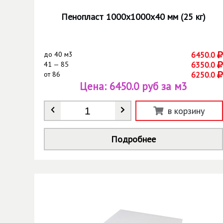
Пенопласт 1000х1000х40 мм (25 кг)
до
40 м3
6450.0
41 — 85
6350.0
от
86
6250.0
Цена:
6450.0 руб за м3
Количество
*
в корзину
Подробнее