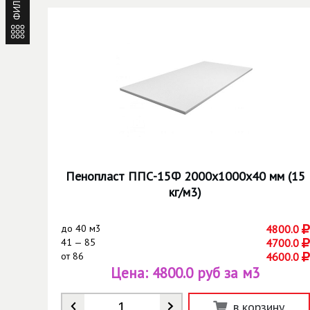
ФИЛЬТР
Пенопласт ППС-15Ф 2000х1000х40 мм (15
кг/м3)
до
40 м3
4800.0
41 — 85
4700.0
от
86
4600.0
Цена:
4800.0 руб за м3
Количество
*
в корзину