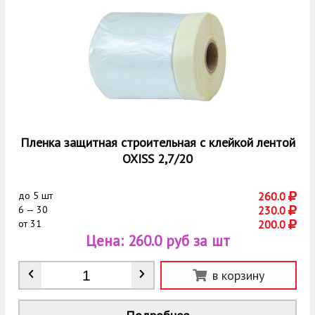
Пленка защитная строительная с клейкой лентой
OXISS 2,7/20
до
5 шт
260.0
6 — 30
230.0
от
31
200.0
Цена:
260.0 руб за шт
Количество
*
в корзину