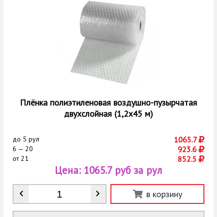
Плёнка полиэтиленовая воздушно-пузырчатая
двухслойная (1,2х45 м)
до
5 рул
1065.7
6 — 20
923.6
от
21
852.5
Цена:
1065.7 руб за рул
Количество
*
в корзину