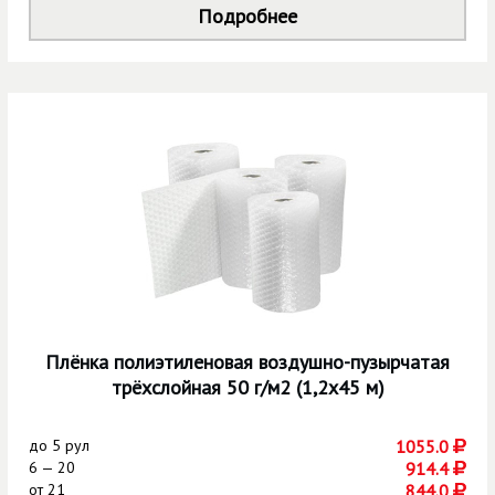
Подробнее
Плёнка полиэтиленовая воздушно-пузырчатая
трёхслойная 50 г/м2 (1,2х45 м)
до
5 рул
1055.0
6 — 20
914.4
от
21
844.0