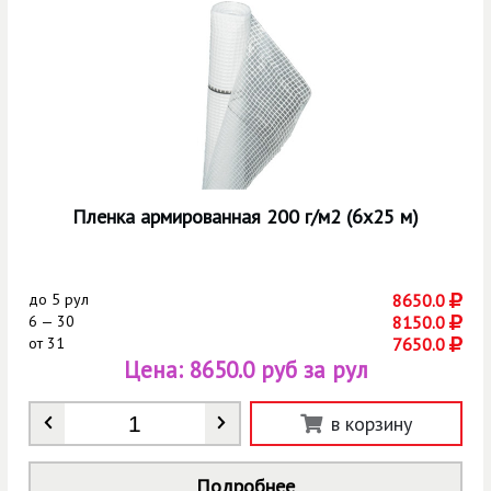
Пленка армированная 200 г/м2 (6х25 м)
до
5 рул
8650.0
6 — 30
8150.0
от
31
7650.0
Цена:
8650.0 руб за рул
Количество
*
в корзину
Подробнее