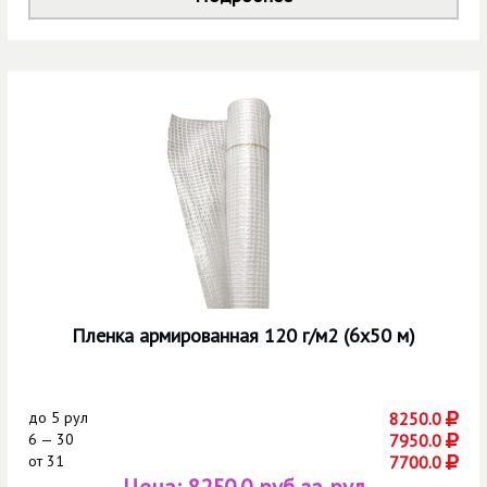
Пленка армированная 120 г/м2 (6х50 м)
до
5 рул
8250.0
6 — 30
7950.0
от
31
7700.0