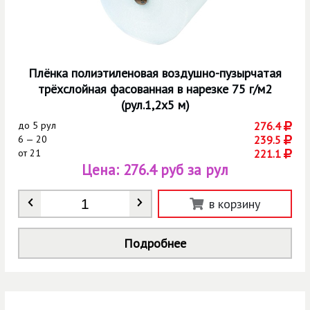
Плёнка полиэтиленовая воздушно-пузырчатая
трёхслойная фасованная в нарезке 75 г/м2
(рул.1,2х5 м)
до
5 рул
276.4
6 — 20
239.5
от
21
221.1
Цена:
276.4 руб за рул
Количество
*
в корзину
Подробнее