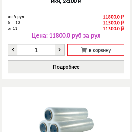
мкм, 3x100 м
до
5 рул
11800.0
6 — 10
11500.0
от
11
11300.0
Цена:
11800.0 руб за рул
Количество
*
в корзину
Подробнее