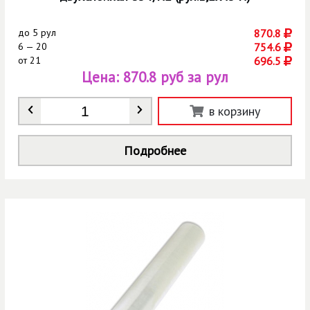
до
5 рул
870.8
6 — 20
754.6
от
21
696.5
Цена:
870.8 руб за рул
Количество
*
в корзину
Подробнее