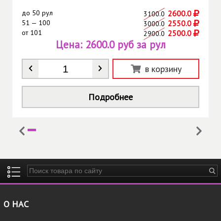
до
50 рул
2600.0
3100.0
51 — 100
2550.0
3000.0
от
101
2500.0
2900.0
Цена:
2600.0 руб за рул
Количество
*
в корзину
Подробнее
Введите ключевые слова для поиска
О НАС