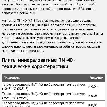
заказать сборную машину с минераловатной плитой различной
плотности и толщины с доставкой от производителей. Успешно
работаем с регионами.
Минплиты ПМ-40 (КТИ Саранск) позволяют успешно решать
проблемы теплоизоляции, а также звукоизоляции. Неоспоримым
плюсом является отличные эксплуатационные характеристики
материала и соответствие современным стандартам качества. Плиты
Базис обладают низким уровнем водопроницаемости,
долговечностью и высоким уровнем прочности. Данный утеплитель
широко используется и зарекомендовал себя как высококлассный
материал для строительства.
Плиты минераловатные ПМ-40 -
технические характеристики
Показатели
Значение
Теплопроводность, Вт/(м*К), не более: при температуре
К 0,04
(10±5) °С, (283±5)
Теплопроводность, Вт/(м*К), не более: при температуре
К 0,04
(25±5) °С, (298±5)
Теплопроводность, Вт/(м*К), не более: при температуре
К 0,06