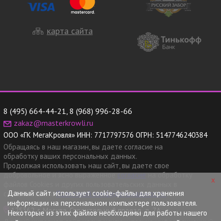
карта сайта
8 (495) 664-44-21
,
8 (968) 996-28-66
zakaz@masterkrowli.ru
ООО «ГК МегаКровля»
ИНН:
7717797576
ОГРН:
5147746240384
Обращаясь в наш магазин, вы даете согласие на
обработку ваших персональных данных.
Продолжая использовать наш сайт, вы даете свое
добровольное и ясно выраженное
согласие
на обработку
x
файлов Cookies и других пользовательских данных в
Данный сайт использует cookie-файлы для хранения
соответствии с
Политикой конфиденциальности.
информации на персональном компьютере пользователя.
125362, г. Москва, Строительный проезд, д. 7А
Некоторые из этих файлов необходимы для работы нашего