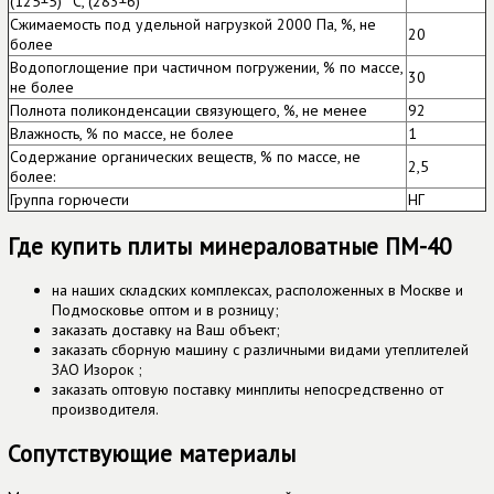
(125±5) °С, (283±6)
Сжимаемость под удельной нагрузкой 2000 Па, %, не
20
более
Водопоглощение при частичном погружении, % по массе,
30
не более
Полнота поликонденсации связующего, %, не менее
92
Влажность, % по массе, не более
1
Содержание органических веществ, % по массе, не
2,5
более:
Группа горючести
НГ
Где купить плиты минераловатные ПМ-40
на наших складских комплексах, расположенных в Москве и
Подмосковье оптом и в розницу;
заказать доставку на Ваш объект;
заказать сборную машину с различными видами утеплителей
ЗАО Изорок ;
заказать оптовую поставку минплиты непосредственно от
производителя.
Сопутствующие материалы