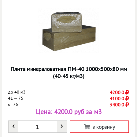
Плита минераловатная ПМ-40 1000х500х80 мм
(40-45 кг/м3)
до
40 м3
4200.0
41 — 75
4100.0
от
76
3400.0
Цена:
4200.0 руб за м3
Количество
*
в корзину