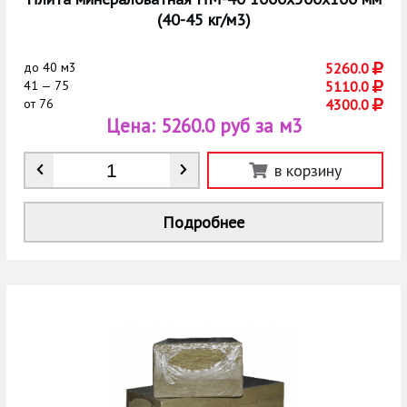
(40-45 кг/м3)
до
40 м3
5260.0
41 — 75
5110.0
от
76
4300.0
Цена:
5260.0 руб за м3
Количество
*
в корзину
Подробнее