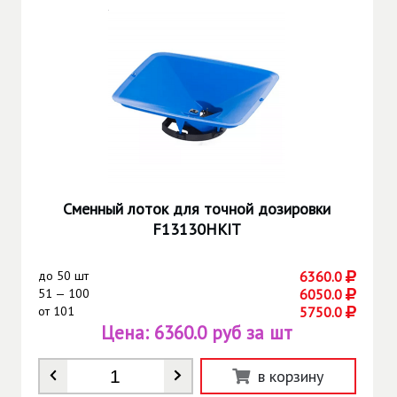
Сменный лоток для точной дозировки
F13130HKIT
до
50 шт
6360.0
51 — 100
6050.0
от
101
5750.0
Цена:
6360.0 руб за шт
Количество
*
в корзину