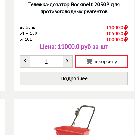
Тележка-дозатор Rockmelt 2030P для
противоголодных реагентов
до
50 шт
11000.0
51 — 100
10500.0
от
101
10000.0
Цена:
11000.0 руб за шт
Количество
*
в корзину
Подробнее