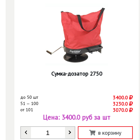
Сумка-дозатор 2750
до
50 шт
3400.0
51 — 100
3230.0
от
101
3070.0
Цена:
3400.0 руб за шт
Количество
*
в корзину