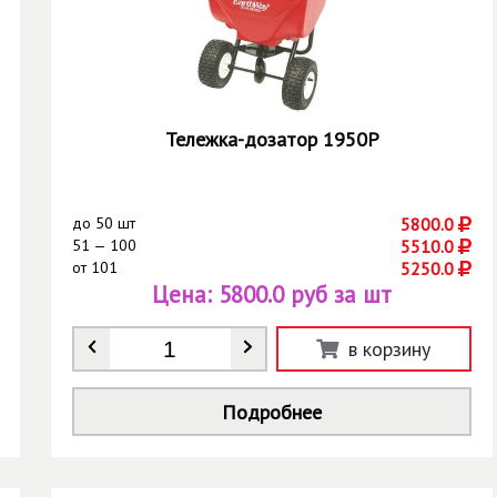
Тележка-дозатор 1950Р
до
50 шт
5800.0
51 — 100
5510.0
от
101
5250.0
Цена:
5800.0 руб за шт
Количество
*
в корзину
Подробнее