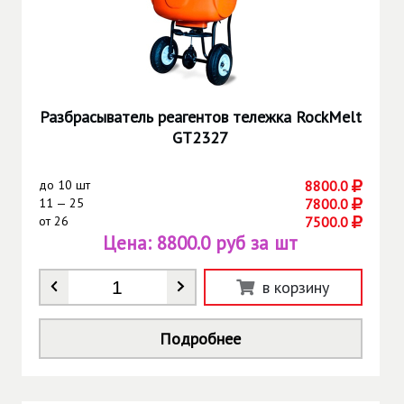
Разбрасыватель реагентов тележка RockMelt
GT2327
до
10 шт
8800.0
11 — 25
7800.0
от
26
7500.0
Цена:
8800.0 руб за шт
Количество
*
в корзину
Подробнее