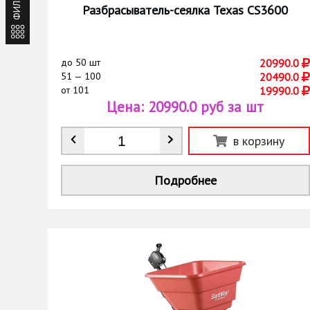
ФИЛЬТР
Разбрасыватель-сеялка Texas CS3600
до
50 шт
20990.0
51 — 100
20490.0
от
101
19990.0
Цена:
20990.0 руб за шт
Количество
*
в корзину
Подробнее