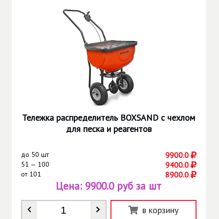
Тележка распределитель BOXSAND с чехлом
для песка и реагентов
до
50 шт
9900.0
51 — 100
9400.0
от
101
8900.0
Цена:
9900.0 руб за шт
Количество
*
в корзину