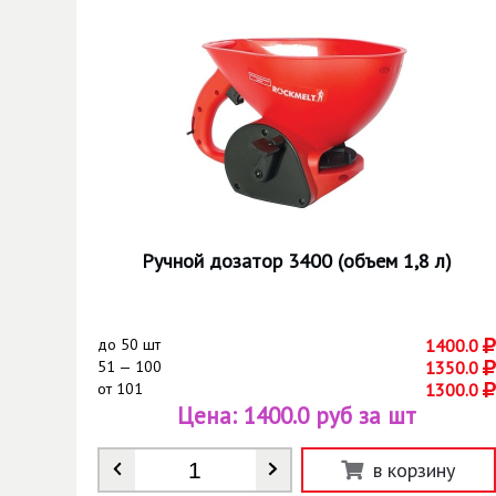
Ручной дозатор 3400 (объем 1,8 л)
до
50 шт
1400.0
51 — 100
1350.0
от
101
1300.0
Цена:
1400.0 руб за шт
Количество
*
в корзину