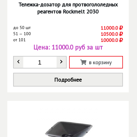
Тележка-дозатор для протвогололедных
реагентов Rockmelt 2030
до
50 шт
11000.0
51 — 100
10500.0
от
101
10000.0
Цена:
11000.0 руб за шт
Количество
*
в корзину
Подробнее