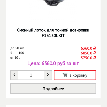
Сменный лоток для точной дозировки
F13130LKIT
до
50 шт
6360.0
51 — 100
6050.0
от
101
5750.0
Цена:
6360.0 руб за шт
Количество
*
в корзину
Подробнее