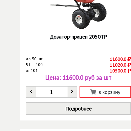
Дозатор-прицеп 2050ТP
до
50 шт
11600.0
51 — 100
11020.0
от
101
10500.0
Цена:
11600.0 руб за шт
Количество
*
в корзину
Подробнее