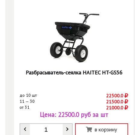
Разбрасыватель-сеялка HAITEC HT-GS56
до
10 шт
22500.0
11 — 30
21500.0
от
31
21000.0
Цена:
22500.0 руб за шт
Количество
*
в корзину