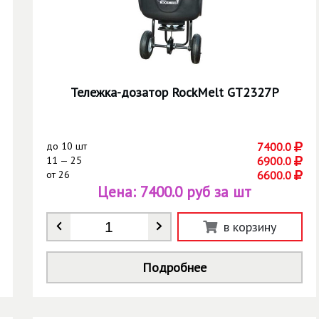
Тележка-дозатор RockMelt GT2327P
до
10 шт
7400.0
11 — 25
6900.0
от
26
6600.0
Цена:
7400.0 руб за шт
Количество
*
в корзину
Подробнее