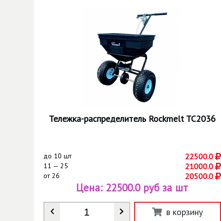
Тележка-распределитель Rockmelt TC2036
до
10 шт
22500.0
11 — 25
21000.0
от
26
20500.0
Цена:
22500.0 руб за шт
Количество
*
в корзину