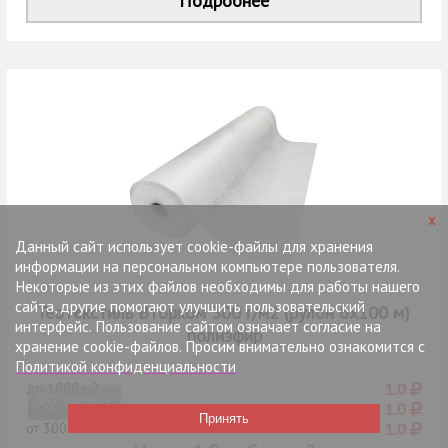
Подробнее
x
Данный сайт использует cookie-файлы для хранения
информации на персональном компьютере пользователя.
Некоторые из этих файлов необходимы для работы нашего
сайта, другие помогают улучшить пользовательский
Геотекстиль Вторком 300 г/м2 (рулон 6х100 м)
интерфейс. Пользование сайтом означает согласие на
полиэфир
хранение cookie-файлов. Просим внимательно ознакомится с
Политикой конфиденциальности
до
1000 м2
1.0
ФИЛЬТР
1001 — 3000
1.0
от
3001
1.0