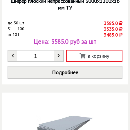
Шифер плоский непрессованный 3000х1200х16
мм ТУ
до
50 шт
3585.0
51 — 100
3535.0
от
101
3485.0
Цена:
3585.0 руб за шт
Количество
*
в корзину
Подробнее