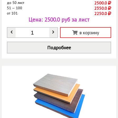
до
50 лист
2500.0
51 — 100
2350.0
от
101
2250.0
Цена:
2500.0 руб за лист
Количество
*
в корзину
Подробнее