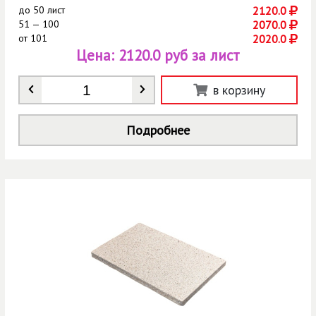
до
50 лист
2120.0
51 — 100
2070.0
от
101
2020.0
Цена:
2120.0 руб за лист
Количество
*
в корзину
Подробнее