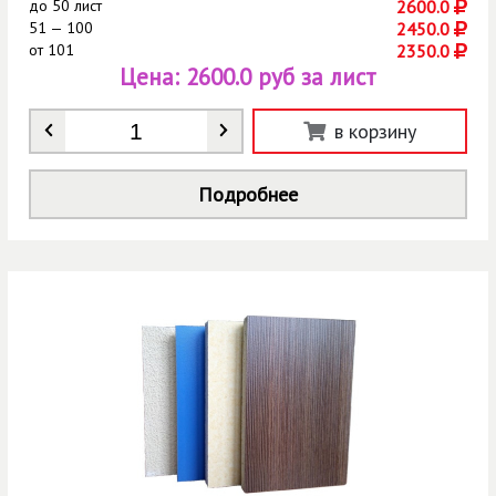
до
50 лист
2600.0
51 — 100
2450.0
от
101
2350.0
Цена:
2600.0 руб за лист
Количество
*
в корзину
Подробнее