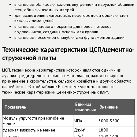
в качестве облицовки колонн, внутренней и наружной обшивки
стен, обшивки входных дверей
для возведения влагостойких перегородок и обшивки стен
влажных помещений
в качестве лицевого покрытия для полов, потолков,
подоконников, создания основы для кровли
в качестве несъемной опалубки для фундаментов зданий
Технические характеристики ЦСП/цементно-
стружечной плиты
ЦСП, технические характеристики которой являются одними из
лучших среди древесно-плитных материалов, находит широкое
применение в строительстве, сельском хозяйстве и других областях
нашей жизни. В этой таблице Вы можете увидеть основные
технические характеристики цементно-стружечных плит.
Единица
Показатель
Значение
измерения
Модуль упругости при изгибе,не
МПа
3000-3500
менее
Ударная вязкость, не менее
Дж/м²
1800
Плотность
кг/м³
1100-1400