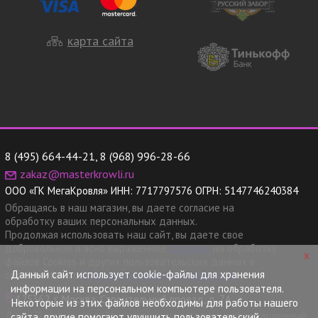
карта сайта
8 (495) 664-44-21
,
8 (968) 996-28-66
zakaz@masterkrowli.ru
ООО «ГК МегаКровля»
ИНН:
7717797576
ОГРН:
5147746240384
Обращаясь в наш магазин, вы даете согласие на
обработку ваших персональных данных.
Продолжая использовать наш сайт, вы даете свое
добровольное и ясно выраженное
согласие
на обработку
x
файлов Cookies и других пользовательских данных в
Данный сайт использует cookie-файлы для хранения
соответствии с
Политикой конфиденциальности.
информации на персональном компьютере пользователя.
125362, г. Москва, Строительный проезд, д. 7А
Некоторые из этих файлов необходимы для работы нашего
Данный интернет сайт носит исключительно информационный
сайта, другие помогают улучшить пользовательский