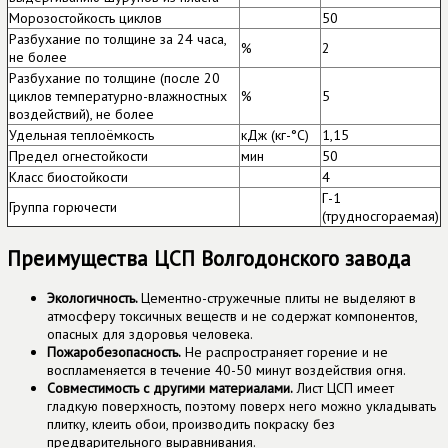
Морозостойкость циклов
50
Разбухание по толщине за 24 часа,
%
2
не более
Разбухание по толщине (после 20
циклов температурно-влажностных
%
5
воздействий), не более
Удельная теплоёмкость
кДж (кг-°С)
1,15
Предел огнестойкости
мин
50
Класс биостойкости
4
Г-1
Группа горючести
(трудносгораемая)
Преимущества ЦСП Волгодонского завода
Экологичность.
Цементно-стружечные плиты не выделяют в
атмосферу токсичных веществ и не содержат компонентов,
опасных для здоровья человека.
Пожаробезопасность.
Не распространяет горение и не
воспламеняется в течение 40-50 минут воздействия огня.
Совместимость с другими материалами.
Лист ЦСП имеет
гладкую поверхность, поэтому поверх него можно укладывать
плитку, клеить обои, производить покраску без
предварительного выравнивания.