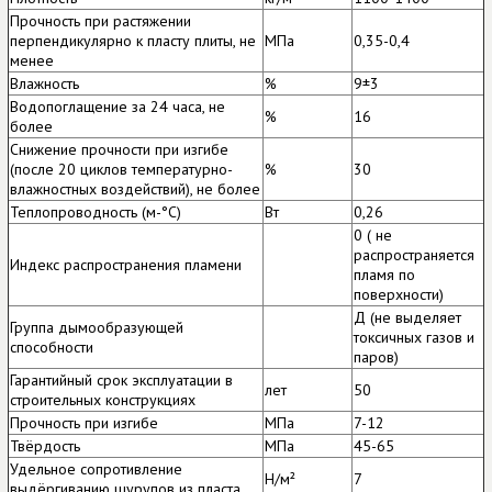
Прочность при растяжении
перпендикулярно к пласту плиты, не
МПа
0,35-0,4
менее
Влажность
%
9±3
Водопоглащение за 24 часа, не
%
16
более
Снижение прочности при изгибе
(после 20 циклов температурно-
%
30
влажностных воздействий), не более
Теплопроводность (м-°С)
Вт
0,26
0 ( не
распространяется
Индекс распространения пламени
пламя по
поверхности)
Д (не выделяет
Группа дымообразующей
токсичных газов и
способности
паров)
Гарантийный срок эксплуатации в
лет
50
строительных конструкциях
Прочность при изгибе
МПа
7-12
Твёрдость
МПа
45-65
Удельное сопротивление
Н/м²
7
выдёргиванию шурупов из пласта