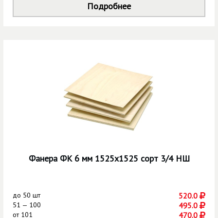
Подробнее
Фанера ФК 6 мм 1525х1525 сорт 3/4 НШ
до
50 шт
520.0
51 — 100
495.0
от
101
470.0