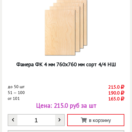
Фанера ФК 4 мм 760х760 мм сорт 4/4 НШ
до
50 шт
215.0
51 — 100
190.0
от
101
165.0
Цена:
215.0 руб за шт
Количество
*
в корзину