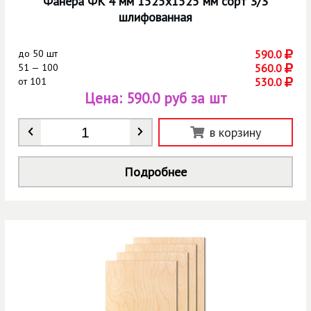
Фанера ФК 4 мм 1525х1525 мм сорт 3/3
шлифованная
до
50 шт
590.0
51 — 100
560.0
от
101
530.0
Цена:
590.0 руб за шт
Количество
*
в корзину
Подробнее