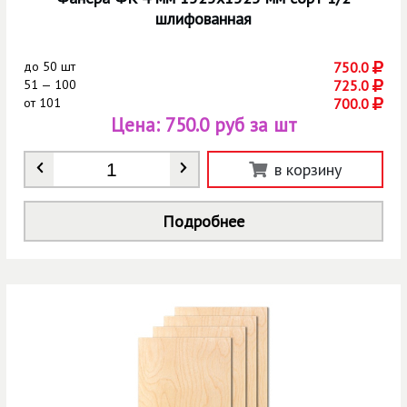
шлифованная
до
50 шт
750.0
51 — 100
725.0
от
101
700.0
Цена:
750.0 руб за шт
Количество
*
в корзину
Подробнее