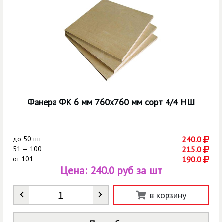
Фанера ФК 6 мм 760х760 мм сорт 4/4 НШ
до
50 шт
240.0
51 — 100
215.0
от
101
190.0
Цена:
240.0 руб за шт
Количество
*
в корзину