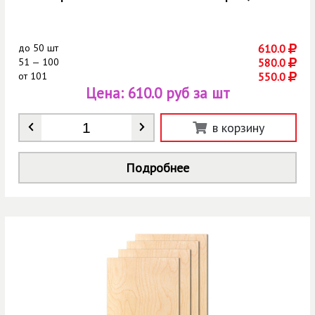
до
50 шт
610.0
51 — 100
580.0
от
101
550.0
Цена:
610.0 руб за шт
Количество
*
в корзину
Подробнее