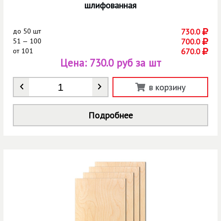
шлифованная
до
50 шт
730.0
51 — 100
700.0
от
101
670.0
Цена:
730.0 руб за шт
Количество
*
в корзину
Подробнее