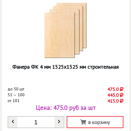
Фанера ФК 4 мм 1525х1525 мм строительная
до
50 шт
475.0
51 — 100
445.0
от
101
415.0
Цена:
475.0 руб за шт
Количество
*
в корзину