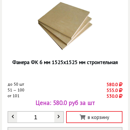
Фанера ФК 6 мм 1525х1525 мм строительная
до
50 шт
580.0
51 — 100
555.0
от
101
530.0
Цена:
580.0 руб за шт
Количество
*
в корзину