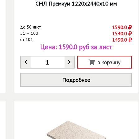
СМЛ Премиум 1220х2440х10 мм
до
50 лист
1590.0
51 — 100
1540.0
от
101
1490.0
Цена:
1590.0 руб за лист
Количество
*
в корзину
Подробнее