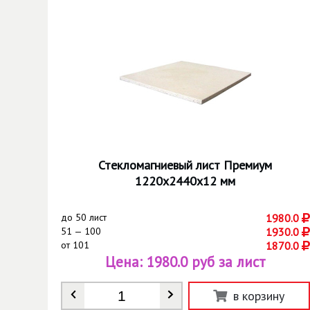
Стекломагниевый лист Премиум
1220х2440х12 мм
до
50 лист
1980.0
51 — 100
1930.0
от
101
1870.0
Цена:
1980.0 руб за лист
Количество
*
в корзину