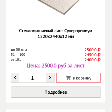
Стекломагниевый лист Суперпремиум
1220х2440х12 мм
до
50 лист
2500.0
51 — 100
2450.0
от
101
2400.0
Цена:
2500.0 руб за лист
Количество
*
в корзину
Подробнее