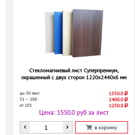
Стекломагниевый лист Суперпремиум,
окрашенный с двух сторон 1220х2440х6 мм
до
50 лист
1550.0
51 — 100
1400.0
от
101
1250.0
Цена:
1550.0 руб за лист
Количество
*
в корзину