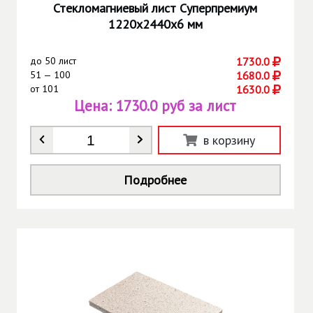
Стекломагниевый лист Суперпремиум
1220х2440х6 мм
до
50 лист
1730.0
51 — 100
1680.0
от
101
1630.0
Цена:
1730.0 руб за лист
Количество
*
в корзину
Подробнее