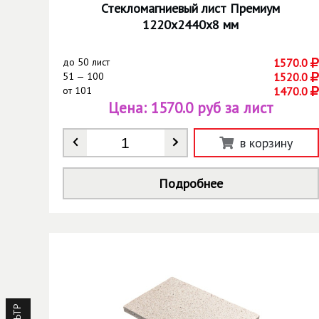
Стекломагниевый лист Премиум
1220х2440х8 мм
до
50 лист
1570.0
51 — 100
1520.0
от
101
1470.0
Цена:
1570.0 руб за лист
Количество
*
в корзину
Подробнее