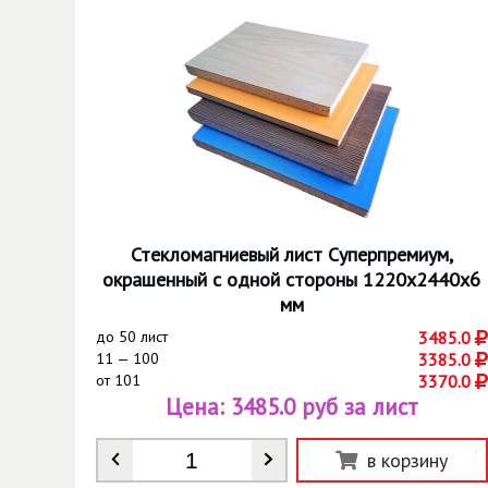
Стекломагниевый лист Суперпремиум,
окрашенный с одной стороны 1220х2440х6
мм
до
50 лист
3485.0
11 — 100
3385.0
от
101
3370.0
Цена:
3485.0 руб за лист
Количество
*
в корзину