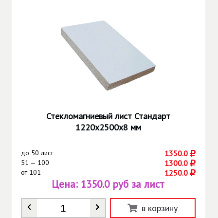
Стекломагниевый лист Стандарт
1220х2500х8 мм
до
50 лист
1350.0
51 — 100
1300.0
от
101
1250.0
Цена:
1350.0 руб за лист
Количество
*
в корзину