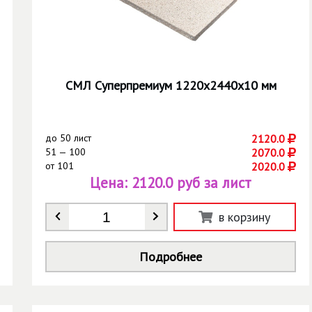
СМЛ Суперпремиум 1220х2440х10 мм
до
50 лист
2120.0
51 — 100
2070.0
от
101
2020.0
Цена:
2120.0 руб за лист
Количество
*
в корзину
Подробнее