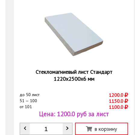
Стекломагниевый лист Стандарт
1220х2500х6 мм
до
50 лист
1200.0
51 — 100
1150.0
от
101
1100.0
Цена:
1200.0 руб за лист
Количество
*
в корзину