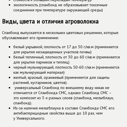
экологичность (спанбонд не образовывает токсичные
соединения при температуре окружающей среды)
Виды, цвета и отличия агроволокна
Спанбонд выпускается в нескольких цветовых решениях, которые
обуславливают его применение:
белый укрывной, плотность от 17 до 30 г/кв.м (применяется
для укрытия незащищенных участков почвы)
белый тепличный, плотность от 30 до 60 г/кв.м (применяется
для укрытия парников и теплиц)
черный мульчирующий, плотность 50-60 г/кв.м (применяется
как мульчирующий материал)
желтый, красный, оранжевый (применяется для защиты
растений, кустарников, цветов).
универсальный Спанбонд по внешнему виду никак не
отличается от Спанбонда СМС, однако Спанбонд СМС –
это композит из 3-х разных слоев (спанбонд, мельтблаун,
спанбонд).
Из-за наличия мельтблауна в составе Спанбонда СМС его
антибактерицидные свойства выше до 10 раз, чем
у Универсального.