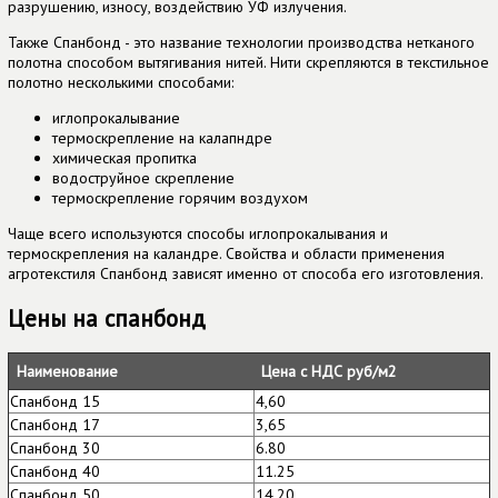
разрушению, износу, воздействию УФ излучения.
Также Спанбонд - это название технологии производства нетканого
полотна способом вытягивания нитей. Нити скрепляются в текстильное
полотно несколькими способами:
иглопрокалывание
термоскрепление на калапндре
химическая пропитка
водоструйное скрепление
термоскрепление горячим воздухом
Чаще всего используются способы иглопрокалывания и
термоскрепления на каландре. Свойства и области применения
агротекстиля Спанбонд зависят именно от способа его изготовления.
Цены на спанбонд
Наименование
Цена с НДС руб/м2
Спанбонд 15
4,60
Спанбонд 17
3,65
Спанбонд 30
6.80
Спанбонд 40
11.25
Спанбонд 50
14.20