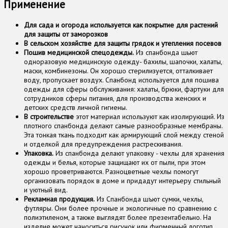
Применение
Для сада и огорода используется как покрытие для растений
для защиты от заморозков
В сельском хозяйстве для защиты грядок и утепления посевов
Пошив медицинской спецодежды.
Из спанбонда шьют
одноразовую медицинскую одежду- бахилы, шапочки, халаты,
маски, комбинезоны. Он хорошо стерилизуется, отталкивает
воду, пропускает воздух. Спанбонд используется для пошива
одежды для сферы обслуживания: халаты, брюки, фартуки для
сотрудников сферы питания, для производства женских и
детских средств личной гигиены.
В строительстве
этот материал используют как изолирующий. Из
плотного спанбонда делают самые разнообразные мембраны.
Эта тонкая ткань подходит как армирующий слой между стеной
и отделкой для предупреждения растрескивания.
Упаковка.
Из спанбонда делают упаковку - чехлы для хранения
одежды и белья, которые защищают их от пыли, при этом
хорошо проветриваются. Разноцветные чехлы помогут
организовать порядок в доме и придадут интерьеру стильный
и уютный вид.
Рекламная продукция.
Из Спанбонда шъют сумки, чехлы,
футляры. Они более прочные и экологичные по сравнению с
полиэтиленом, а также выглядят более презентабельно. На
изделие может наноситься рисунок или фирменный логотип.