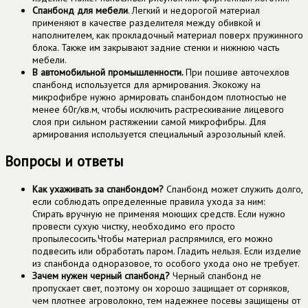
Спанбонд для мебели
. Легкий и недорогой материал
применяют в качестве разделителя между обивкой и
наполнителем, как прокладочный материал поверх пружинного
блока. Также им закрывают задние стенки и нижнюю часть
мебели.
В автомобильной промышленности.
При пошиве авточехлов
спанбонд используется для армирования. Экокожу на
микрофибре нужно армировать спанбондом плотностью не
менее 60г/кв.м, чтобы исключить растрескивание лицевого
слоя при сильном растяжении самой микрофибры. Для
армирования используется специальный аэрозольный клей.
Вопросы и ответы
Как ухаживать за спанбондом?
Спанбонд может служить долго,
если соблюдать определенные правила ухода за ним:
Стирать вручную не применяя моющих средств. Если нужно
провести сухую чистку, необходимо его просто
пропылесосить.Чтобы материал распрямился, его можно
подвесить или обработать паром. Гладить нельзя. Если изделие
из спанбонда одноразовое, то особого ухода оно не требует.
Зачем нужен черный спанбонд?
Черный спанбонд не
пропускает свет, поэтому он хорошо защищает от сорняков,
чем плотнее агроволокно, тем надежнее посевы защищены от