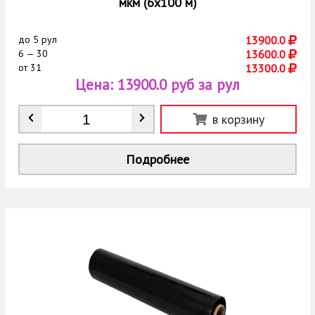
мкм (6х100 м)
до
5 рул
13900.0
6 — 30
13600.0
от
31
13300.0
Цена:
13900.0 руб за рул
Количество
*
в корзину
Подробнее