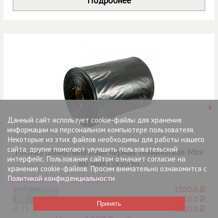
Подробнее
x
Данный сайт использует cookie-файлы для хранения
информации на персональном компьютере пользователя.
Некоторые из этих файлов необходимы для работы нашего
сайта, другие помогают улучшить пользовательский
Пленка полиэтиленовая черная техническая Mini
интерфейс. Пользование сайтом означает согласие на
80 мкм (3х50 м)
хранение cookie-файлов. Просим внимательно ознакомится с
Политикой конфиденциальности
до
5 рул
1300.0
ФИЛЬТР
6 — 30
1150.0
от
31
1000.0