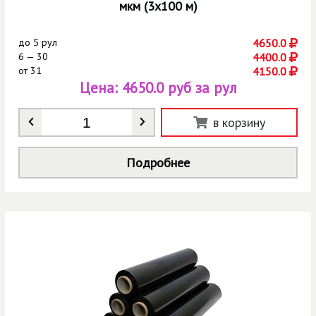
мкм (3х100 м)
до
5 рул
4650.0
6 — 30
4400.0
от
31
4150.0
Цена:
4650.0 руб за рул
Количество
*
в корзину
Подробнее