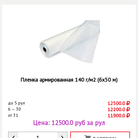
Пленка армированная 140 г/м2 (6х50 м)
до
5 рул
12500.0
6 — 30
12200.0
от
31
11900.0
Цена:
12500.0 руб за рул
Количество
*
в корзину