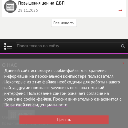
Повышения цен на ДВП
28.11.2025
Все новости
Введите ключевые слова для поиска
x
О НАС
Данный сайт использует cookie-файлы для хранения
информации на персональном компьютере пользователя.
О компании
Некоторые из этих файлов необходимы для работы нашего
Отзывы
сайта, другие помогают улучшить пользовательский
Поставщикам
интерфейс. Пользование сайтом означает согласие на
Контакты
хранение cookie-файлов. Просим внимательно ознакомится с
Политикой конфиденциальности
ПОКУПАТЕЛЯМ
ФИЛЬТР
Оплата
Кредитование покупателей