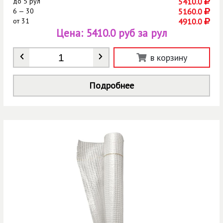
до
5 рул
5410.0
6 — 30
5160.0
от
31
4910.0
Цена:
5410.0 руб за рул
Количество
*
в корзину
Подробнее