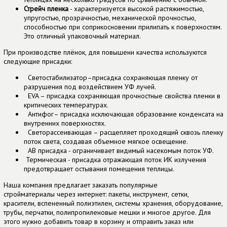
Стрейч пленка
- характеризуется высокой растяжимостью,
упругостью, прозрачностью, механической прочностью,
способностью при соприкосновении прилипать к поверхностям.
Это отличный упаковочный материал.
При производстве плёнок, для повышени качества используются
следующие присадки:
Светостабилизатор–присадка сохраняющая пленку от
разрушения под воздействием УФ лучей.
EVA – присадка сохраняющая прочностные свойства пленки в
критических температурах.
Антифог– присадка исключающая образование конденсата на
внутренних поверхностях.
Светорассеивающая – расщепляет проходящий сквозь пленку
поток света, создавая объемное мягкое освещение.
AB присадка - ограничивает видимый насекомым поток УФ.
Термическая - присадка отражающая поток ИК излучения
предотвращает остывания помещения теплицы.
Наша компания предлагает заказать популярные
стройматериалы через интернет: пакеты, инструмент,
сетки,
красители, вспененный полиэтилен, системы хранения, оборудование,
трубы, перчатки, полипропиленовые мешки и многое другое. Для
этого нужно добавить товар в корзину и отправить заказ или