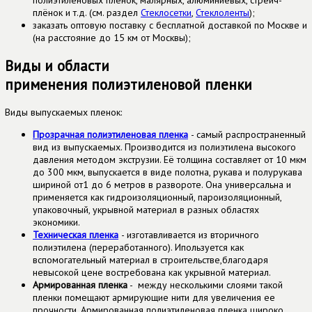
полиэтиленовых пленок, малярных, алюминиевых, стрейч-
плёнок и т.д. (см. раздел
Стеклосетки
,
Стеклоленты
);
заказать оптовую поставку с бесплатной доставкой по Москве и
(на расстояние до 15 км от Москвы);
Виды и области
применения полиэтиленовой пленки
Виды выпускаемых пленок:
Прозрачная полиэтиленовая пленка
- самый распространенный
вид из выпускаемых. Производится из полиэтилена высокого
давления методом экструзии. Её толщина составляет от 10 мкм
до 300 мкм, выпускается в виде полотна, рукава и полурукава
шириной от1 до 6 метров в развороте. Она универсальна и
применяется как гидроизоляционный, пароизоляционный,
упаковочный, укрывной материал в разных областях
экономики.
Техническая
пленка
- изготавливается из вторичного
полиэтилена (переработанного). Ипользуется как
вспомогательный материал в строительстве,благодаря
невысокой цене востребована как укрывной материал.
Армированная
пленка
- между несколькими слоями такой
пленки помещают армирующие нити для увеличения ее
прочности. Армированная полиэтиленовая пленка широко