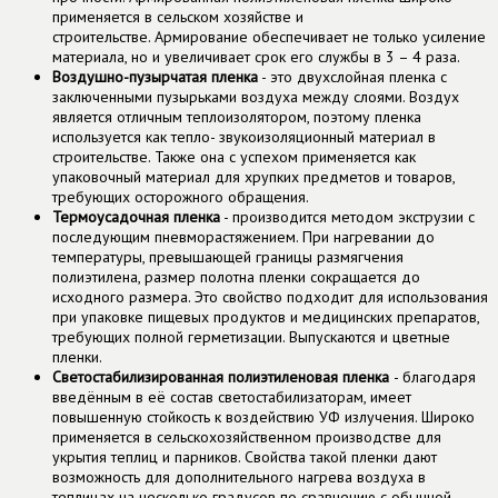
применяется в сельском хозяйстве и
строительстве. Армирование обеспечивает не только усиление
материала, но и увеличивает срок его службы в 3 – 4 раза.
Воздушно-пузырчатая
пленка
- это двухслойная пленка с
заключенными пузырьками воздуха между слоями. Воздух
является отличным теплоизолятором, поэтому пленка
используется как тепло- звукоизоляционный материал в
строительстве. Также она с успехом применяется как
упаковочный материал для хрупких предметов и товаров,
требующих осторожного обращения.
Термоусадочная
пленка
- производится методом экструзии с
последующим пневморастяжением. При нагревании до
температуры, превышающей границы размягчения
полиэтилена, размер полотна пленки сокращается до
исходного размера. Это свойство подходит для использования
при упаковке пищевых продуктов и медицинских препаратов,
требующих полной герметизации. Выпускаются и цветные
пленки.
Светостабилизированная полиэтиленовая пленка
- благодаря
введённым в её состав светостабилизаторам, имеет
повышенную стойкость к воздействию УФ излучения. Широко
применяется в сельскохозяйственном производстве для
укрытия теплиц и парников. Свойства такой пленки дают
возможность для дополнительного нагрева воздуха в
теплицах на несколько градусов по сравнению с обычной.