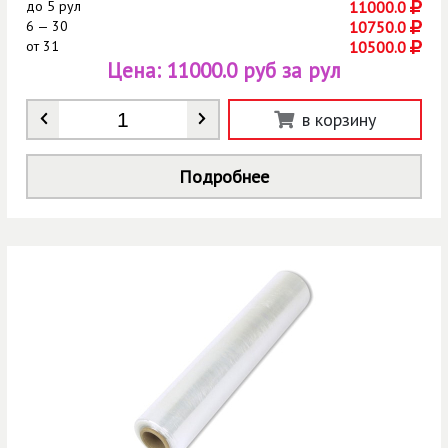
до
5 рул
11000.0
6 — 30
10750.0
от
31
10500.0
Цена:
11000.0 руб за рул
Количество
*
в корзину
Подробнее