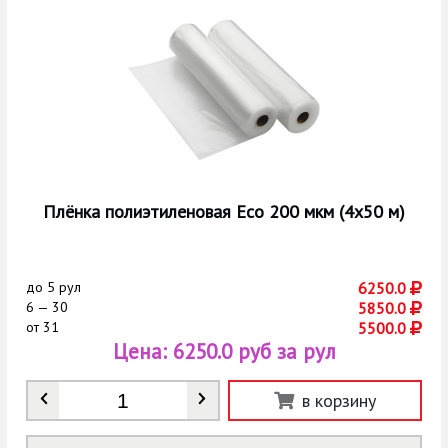
Плёнка полиэтиленовая Eco 200 мкм (4х50 м)
до
5 рул
6250.0
6 — 30
5850.0
от
31
5500.0
Цена:
6250.0 руб за рул
Количество
*
в корзину