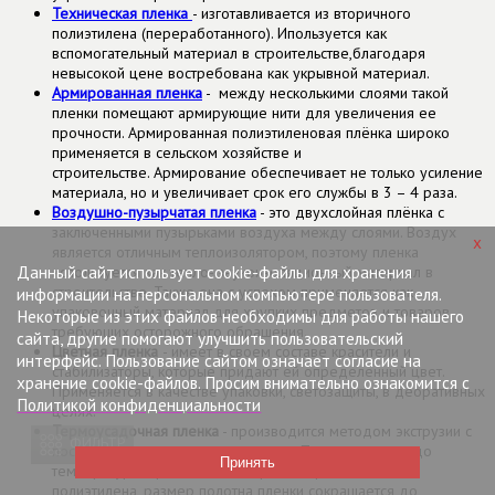
Техническая пленка
- изготавливается из вторичного
полиэтилена (переработанного). Ипользуется как
вспомогательный материал в строительстве,благодаря
невысокой цене востребована как укрывной материал.
Армированная пленка
- между несколькими слоями такой
пленки помещают армирующие нити для увеличения ее
прочности. Армированная полиэтиленовая плёнка широко
применяется в сельском хозяйстве и
строительстве. Армирование обеспечивает не только усиление
материала, но и увеличивает срок его службы в 3 – 4 раза.
Воздушно-пузырчатая пленка
- это двухслойная плёнка с
заключенными пузырьками воздуха между слоями. Воздух
x
является отличным теплоизолятором, поэтому пленка
Данный сайт использует cookie-файлы для хранения
используется как тепло- звукоизоляционный материал в
строительстве. Также она с успехом применяется как
информации на персональном компьютере пользователя.
упаковочный материал для хрупких предметов и товаров,
Некоторые из этих файлов необходимы для работы нашего
требующих осторожного обращения.
сайта, другие помогают улучшить пользовательский
Цветная пленка
- имеет в своем составе красители и
интерфейс. Пользование сайтом означает согласие на
стабилизаторы, которые придают ей определенный цвет.
хранение cookie-файлов. Просим внимательно ознакомится с
Применяется в качестве упаковки, светозащиты, в деоративных
Политикой конфиденциальности
целях.
Термоусадочная пленка
- производится методом экструзии с
ФИЛЬТР
последующим пневморастяжением. При нагревании до
температуры, превышающей границы размягчения
полиэтилена, размер полотна пленки сокращается до