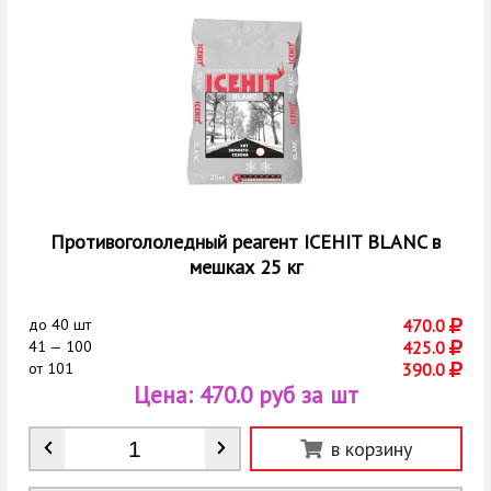
Противогололедный реагент ICEHIT BLANC в
мешках 25 кг
до
40 шт
470.0
41 — 100
425.0
от
101
390.0
Цена:
470.0 руб за шт
Количество
*
в корзину