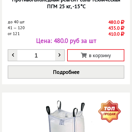
ПГМ 25 кг, -15°C
до
40 шт
480.0
41 — 120
435.0
от
121
410.0
Цена:
480.0 руб за шт
Количество
*
в корзину
Подробнее