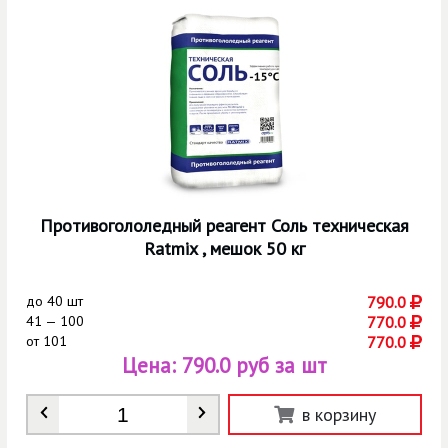
Противогололедный реагент Соль техническая
Ratmix , мешок 50 кг
до
40 шт
790.0
41 — 100
770.0
от
101
770.0
Цена:
790.0 руб за шт
Количество
*
в корзину