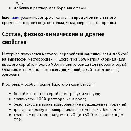
воды;
добавка в раствор для бурения скважин.
Еще
галит
увеличивает сроки хранения продуктов питания, его
применяют в производстве стекла, мыла, стирального порошка.
Состав, физико-химические и другие
свойства
Материал получается методом переработки каменной соли, добытой
на Тыретском месторождении. Состоит из 98% натрия хлорида (для
высшего сорта) или более 90% натрия хлорида (для первого сорта).
Остальные элементы — это кальций, магний, калий, оксид железа,
сульфаты.
К основным особенностям Тыретской соли относят:
белый или светло-серый цвет гранул и чешуек;
практически 100% растворение в воде;
безопасность в плане возгорания (не поддерживает горение);
транспортировку в полипропиленовых мешках и биг-бегах;
хранение при температуре от -20 до +50 °C и влажности до
75%.