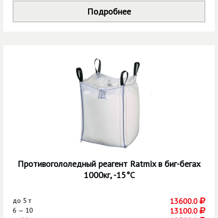
Подробнее
Противогололедный реагент Ratmix в биг-бегах
1000кг, -15°C
до
5 т
13600.0
6 — 10
13100.0