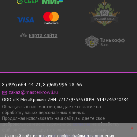
карта сайта
8 (495) 664-44-21
,
8 (968) 996-28-66
zakaz@masterkrowli.ru
ООО «ГК МегаКровля»
ИНН:
7717797576
ОГРН:
5147746240384
Обращаясь в наш магазин, вы даете согласие на
обработку ваших персональных данных.
Продолжая использовать наш сайт, вы даете свое
добровольное и ясно выраженное
согласие
на обработку
x
файлов Cookies и других пользовательских данных в
Данный сайт использует cookie-файлы для хранения
соответствии с
Политикой конфиденциальности.