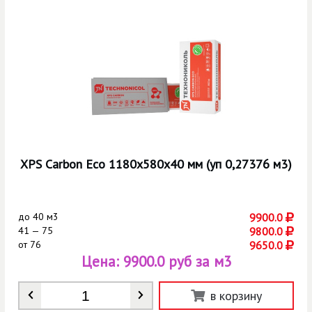
XPS Carbon Eco 1180х580х40 мм (уп 0,27376 м3)
до
40 м3
9900.0
41 — 75
9800.0
от
76
9650.0
Цена:
9900.0 руб за м3
Количество
*
в корзину