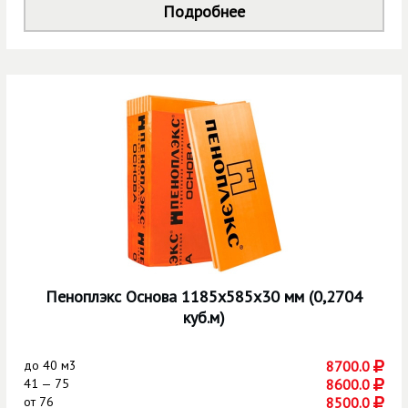
Подробнее
Пеноплэкс Основа 1185х585х30 мм (0,2704
куб.м)
до
40 м3
8700.0
41 — 75
8600.0
от
76
8500.0