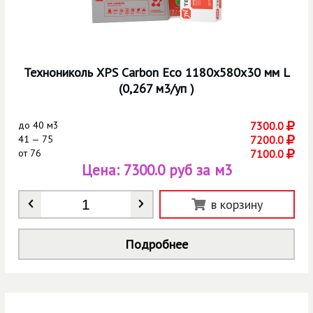
Технониколь XPS Carbon Eco 1180х580х30 мм L
(0,267 м3/уп )
до
40 м3
7300.0
41 — 75
7200.0
от
76
7100.0
Цена:
7300.0 руб за м3
Количество
*
в корзину
Подробнее