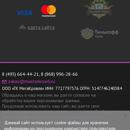
карта сайта
8 (495) 664-44-21
,
8 (968) 996-28-66
zakaz@masterkrowli.ru
ООО «ГК МегаКровля»
ИНН:
7717797576
ОГРН:
5147746240384
Обращаясь в наш магазин, вы даете согласие на
обработку ваших персональных данных.
Продолжая использовать наш сайт, вы даете свое
добровольное и ясно выраженное
согласие
на обработку
x
файлов Cookies и других пользовательских данных в
Данный сайт использует cookie-файлы для хранения
соответствии с
Политикой конфиденциальности.
информации на персональном компьютере пользователя.