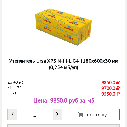
Утеплитель Ursa XPS N-III-L G4 1180х600х30 мм
(0,254 м3/уп)
до
40 м3
9850.0
41 — 75
9700.0
от
76
9550.0
Цена:
9850.0 руб за м3
Количество
*
в корзину