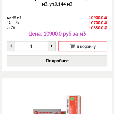
м3, уп.0,144 м3
до
40 м3
10900.0
41 — 75
10700.0
от
76
10650.0
Цена:
10900.0 руб за м3
Количество
*
в корзину
Подробнее