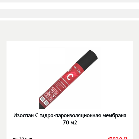
Изоспан C гидро-пароизоляционная мембрана
70 м2
до
10 рул