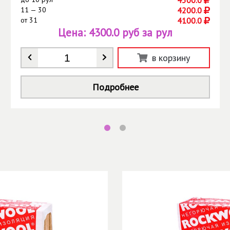
4300.0
11 — 30
4200.0
от
31
4100.0
Цена:
4300.0 руб за рул
Количество
*
в корзину
Подробнее