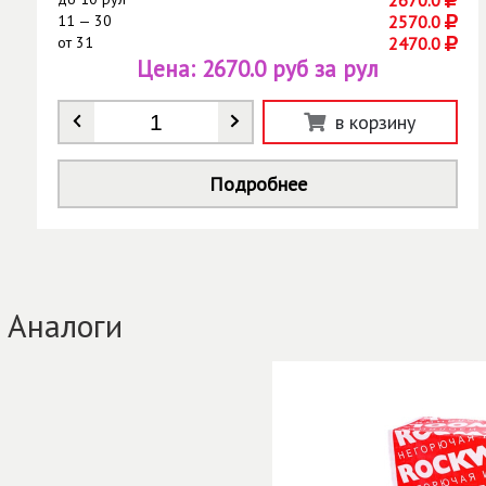
2670.0
11 — 30
2570.0
от
31
2470.0
Цена:
2670.0 руб за рул
Количество
*
в корзину
Подробнее
Аналоги