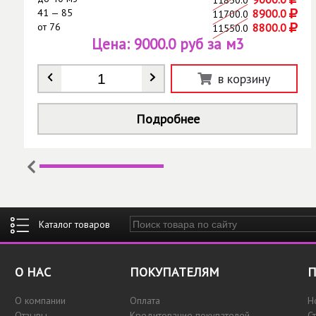
41 — 85
8900.0
11700.0
от
76
8800.0
11550.0
Цена:
9000.0 руб за м3
Количество
*
в корзину
Подробнее
Введите ключевые слова для поиска
О НАС
ПОКУПАТЕЛЯМ
П
О компании
Оплата
Н
Отзывы
Кредитование покупателей
С