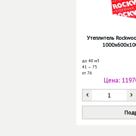
Утеплитель Rockwoo
1000х600х100
до
40 м3
41 — 75
от
76
Цена:
1197
Количество
*
Под