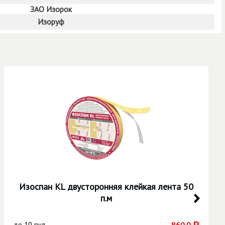
ЗАО Изорок
Изоруф
Изоспан KL двусторонняя клейкая лента 50
п.м
до
10 рул