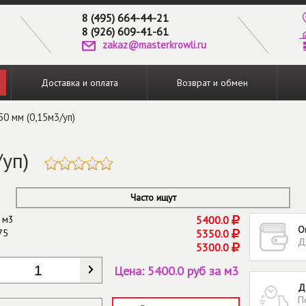
8 (495) 664-44-21
8 (926) 609-41-61
zakaz@masterkrowli.ru
Доставка и оплата
Возврат и обмен
0 мм (0,15м3/уп)
/уп)
Часто ищут
 м3
5400.0
О
75
5350.0
Д
5300.0
КОЛИЧЕСТВО
*
Цена:
5400.0 руб за м3
Д
П