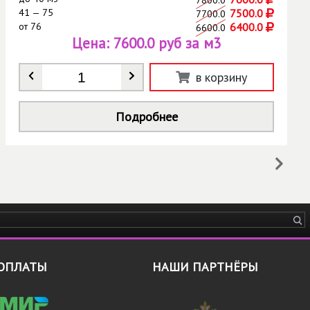
41 — 75
7500.0
7700.0
от
76
6400.0
6600.0
Цена:
7600.0 руб за м3
Количество
*
в корзину
Подробнее
ОПЛАТЫ
НАШИ ПАРТНЁРЫ