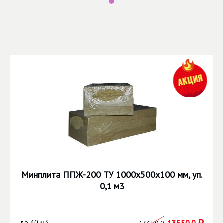
Минплита ППЖ-200 ТУ 1000х500х100 мм, уп.
0,1 м3
до
40 м3
13550.0
13650.0