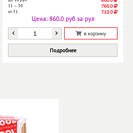
860.0
11 — 30
760.0
от
31
710.0
Цена:
860.0 руб за рул
Количество
*
в корзину
Подробнее