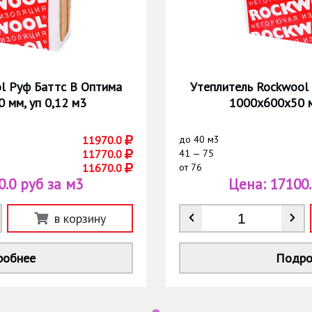
l Руф Баттс В Оптима
Утеплитель Rockwool
 мм, уп 0,12 м3
1000х600х50 м
11970.0
до
40 м3
11770.0
41 — 75
11670.0
от
76
0.0 руб за м3
Цена:
17100.
Количество
*
в корзину
робнее
Подро