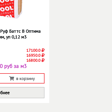
 Руф Баттс В Оптима
м, уп 0,12 м3
17100.0
16950.0
16800.0
0 руб за м3
в корзину
бнее