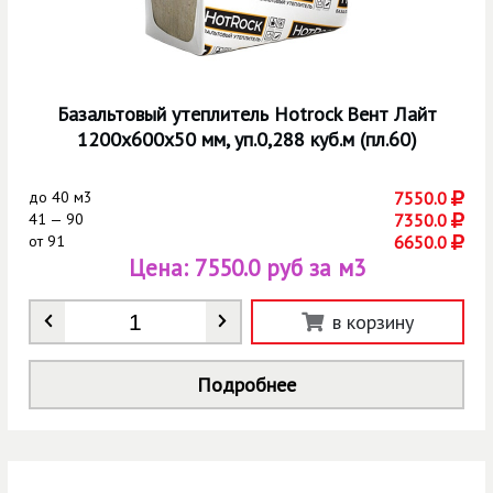
Базальтовый утеплитель Hotrock Вент Лайт
1200х600х50 мм, уп.0,288 куб.м (пл.60)
до
40 м3
7550.0
41 — 90
7350.0
от
91
6650.0
Цена:
7550.0 руб за м3
Количество
*
в корзину
Подробнее