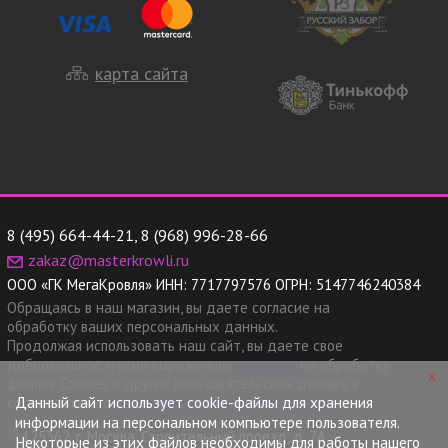
карта сайта
8 (495) 664-44-21
,
8 (968) 996-28-66
zakaz@masterkrowli.ru
ООО «ГК МегаКровля»
ИНН:
7717797576
ОГРН:
5147746240384
Обращаясь в наш магазин, вы даете согласие на
обработку ваших персональных данных.
Продолжая использовать наш сайт, вы даете свое
добровольное и ясно выраженное
согласие
на обработку
x
файлов Cookies и других пользовательских данных в
Данный сайт использует cookie-файлы для хранения
соответствии с
Политикой конфиденциальности.
информации на персональном компьютере пользователя.
125362, г. Москва, Строительный проезд, д. 7А
Некоторые из этих файлов необходимы для работы нашего