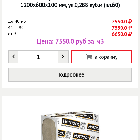
1200х600х100 мм, уп.0,288 куб.м (пл.60)
до
40 м3
7550.0
41 — 90
7350.0
от
91
6650.0
Цена:
7550.0 руб за м3
Количество
*
в корзину
Подробнее