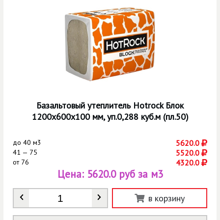
Базальтовый утеплитель Hotrock Блок
1200х600х100 мм, уп.0,288 куб.м (пл.50)
до
40 м3
5620.0
41 — 75
5520.0
от
76
4320.0
Цена:
5620.0 руб за м3
Количество
*
в корзину