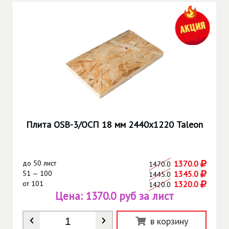
Плита OSB-3/ОСП 18 мм 2440х1220 Taleon
до
50 лист
1370.0
1470.0
51 — 100
1345.0
1445.0
от
101
1320.0
1420.0
Цена:
1370.0 руб за лист
Количество
*
в корзину