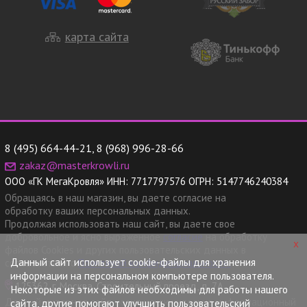
карта сайта
8 (495) 664-44-21
,
8 (968) 996-28-66
zakaz@masterkrowli.ru
ООО «ГК МегаКровля»
ИНН:
7717797576
ОГРН:
5147746240384
Обращаясь в наш магазин, вы даете согласие на
обработку ваших персональных данных.
Продолжая использовать наш сайт, вы даете свое
добровольное и ясно выраженное
согласие
на обработку
x
файлов Cookies и других пользовательских данных в
Данный сайт использует cookie-файлы для хранения
соответствии с
Политикой конфиденциальности.
информации на персональном компьютере пользователя.
125362, г. Москва, Строительный проезд, д. 7А
Некоторые из этих файлов необходимы для работы нашего
Данный интернет сайт носит исключительно информационный
сайта, другие помогают улучшить пользовательский