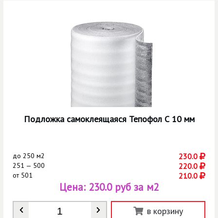
Подложка самоклеящаяся Тепофол С 10 мм
до
250 м2
230.0
251 — 500
220.0
от
501
210.0
Цена:
230.0 руб за м2
Количество
*
в корзину