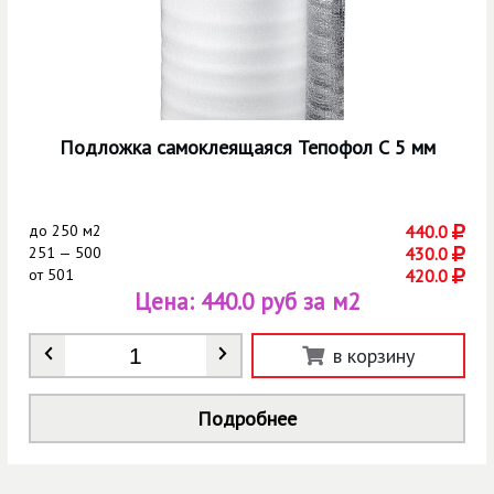
Подложка самоклеящаяся Тепофол С 5 мм
до
250 м2
440.0
251 — 500
430.0
от
501
420.0
Цена:
440.0 руб за м2
Количество
*
в корзину
Подробнее