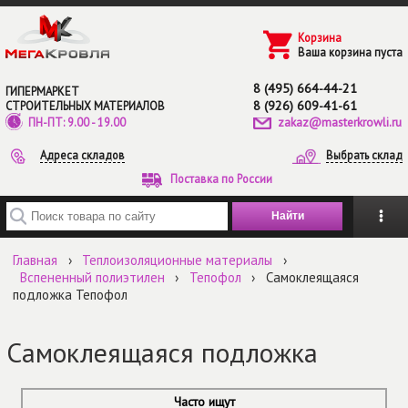
Перейти к основному содержанию
Корзина
Ваша корзина пуста
8 (495) 664-44-21
ГИПЕРМАРКЕТ
8 (926) 609-41-61
СТРОИТЕЛЬНЫХ МАТЕРИАЛОВ
zakaz@masterkrowli.ru
ПН-ПТ: 9.00 - 19.00
Адреса складов
Выбрать склад
Поставка по России
Введите ключевые слова для поиска
Главная
›
Теплоизоляционные материалы
›
Вспененный полиэтилен
›
Тепофол
›
Самоклеящаяся
подложка Тепофол
Самоклеящаяся подложка
Часто ищут